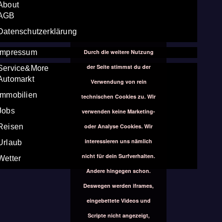
About
AGB
Datenschutzerklärung
Durch die weitere Nutzung
Impressum
der Seite stimmst du der
Service&More
Automarkt
Verwendung von rein
Immobilien
technischen Cookies zu. Wir
Jobs
verwenden keine Marketing-
oder Analyse Cookies. Wir
Reisen
interessieren uns nämlich
Urlaub
nicht für dein Surfverhalten.
Wetter
Andere hingegen schon.
Deswegen werden iframes,
eingebettete Videos und
Scripte nicht angezeigt,