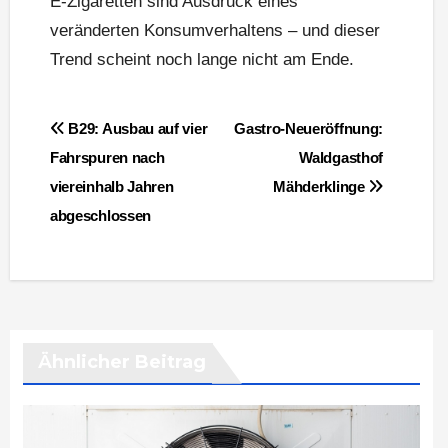
E-Zigaretten sind Ausdruck eines
veränderten Konsumverhaltens – und dieser
Trend scheint noch lange nicht am Ende.
Beitragsnavigation
B29: Ausbau auf vier
Gastro-Neueröffnung:
Fahrspuren nach
Waldgasthof
viereinhalb Jahren
Mähderklinge
abgeschlossen
Ähnlicher Beitrag