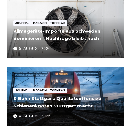
JOURNAL
MAGAZIN
TOPNEWS
Klimageräte-Importe aus Schweden
dominieren – Nachfrage bleibt hoch
5. AUGUST 2026
JOURNAL
MAGAZIN
TOPNEWS
S-Bahn Stuttgart: Qualitätsoffensive
Schienenknoten Stuttgart macht
Fortschritte – Projekte abgeschlossen
4. AUGUST 2026