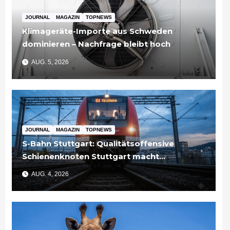
JOURNAL
MAGAZIN
TOPNEWS
Klimageräte-Importe aus Schweden
dominieren – Nachfrage bleibt hoch
AUG. 5, 2026
JOURNAL
MAGAZIN
TOPNEWS
S-Bahn Stuttgart: Qualitätsoffensive
Schienenknoten Stuttgart macht
Fortschritte – Projekte abgeschlossen
AUG. 4, 2026