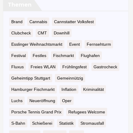
Themen
Brand
Cannabis
Cannstatter Volksfest
Clubcheck
CMT
Downhill
Esslinger Weihnachtsmarkt
Event
Fernsehturm
Festival
Festles
Fischmarkt
Flughafen
Fluxus
Freies WLAN
Frühlingsfest
Gastrocheck
Geheimtipp Stuttgart
Gemeinnützig
Hamburger Fischmarkt
Inflation
Kriminalität
Luchs
Neueröffnung
Oper
Porsche Tennis Grand Prix
Refugees Welcome
S-Bahn
Schießerei
Statistik
Stromausfall