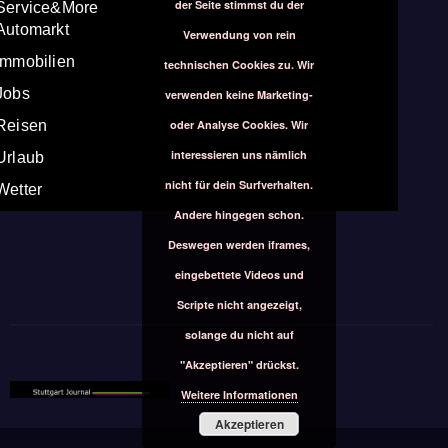
der Seite stimmst du der
Service&More
Automarkt
Verwendung von rein
Immobilien
technischen Cookies zu. Wir
Jobs
verwenden keine Marketing-
oder Analyse Cookies. Wir
Reisen
interessieren uns nämlich
Urlaub
nicht für dein Surfverhalten.
Wetter
Andere hingegen schon.
Deswegen werden iframes,
eingebettete Videos und
Scripte nicht angezeigt,
solange du nicht auf
"Akzeptieren" drückst.
Weitere Informationen
Akzeptieren