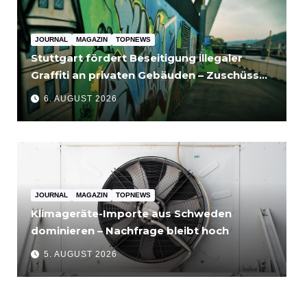
JOURNAL
MAGAZIN
TOPNEWS
Stuttgart fördert Beseitigung illegaler
Graffiti an privaten Gebäuden – Zuschüsse
bis 3.500 Euro
6. AUGUST 2026
JOURNAL
MAGAZIN
TOPNEWS
Klimageräte-Importe aus Schweden
dominieren – Nachfrage bleibt hoch
5. AUGUST 2026