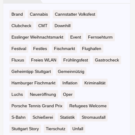
Brand
Cannabis
Cannstatter Volksfest
Clubcheck
CMT
Downhill
Esslinger Weihnachtsmarkt
Event
Fernsehturm
Festival
Festles
Fischmarkt
Flughafen
Fluxus
Freies WLAN
Frühlingsfest
Gastrocheck
Geheimtipp Stuttgart
Gemeinnützig
Hamburger Fischmarkt
Inflation
Kriminalität
Luchs
Neueröffnung
Oper
Porsche Tennis Grand Prix
Refugees Welcome
S-Bahn
Schießerei
Statistik
Stromausfall
Stuttgart Story
Tierschutz
Unfall