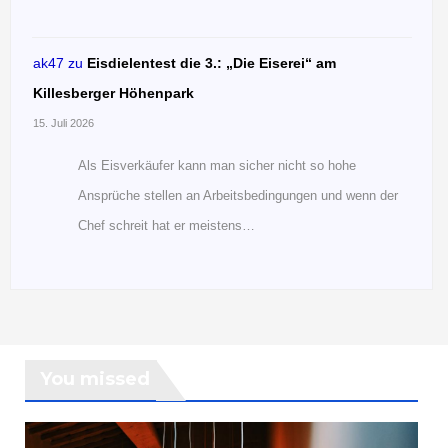
ak47
zu
Eisdielentest die 3.: „Die Eiserei“ am
Killesberger Höhenpark
15. Juli 2026
Als Eisverkäufer kann man sicher nicht so hohe
Ansprüche stellen an Arbeitsbedingungen und wenn der
Chef schreit hat er meistens…
You missed