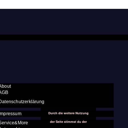
About
AGB
Datenschutzerklärung
Durch die weitere Nutzung
Impressum
der Seite stimmst du der
Service&More