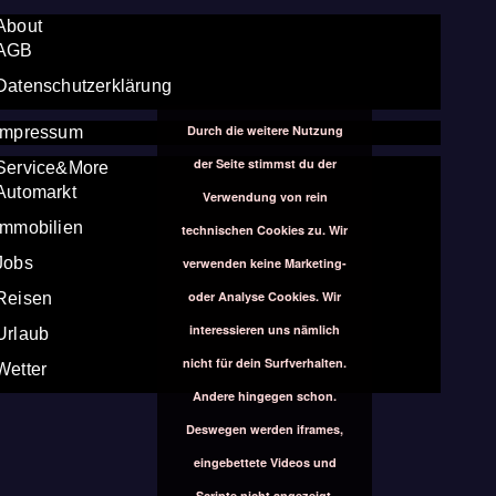
About
AGB
Datenschutzerklärung
Durch die weitere Nutzung
Impressum
der Seite stimmst du der
Service&More
Automarkt
Verwendung von rein
Immobilien
technischen Cookies zu. Wir
Jobs
verwenden keine Marketing-
oder Analyse Cookies. Wir
Reisen
interessieren uns nämlich
Urlaub
nicht für dein Surfverhalten.
Wetter
Andere hingegen schon.
Deswegen werden iframes,
eingebettete Videos und
Scripte nicht angezeigt,