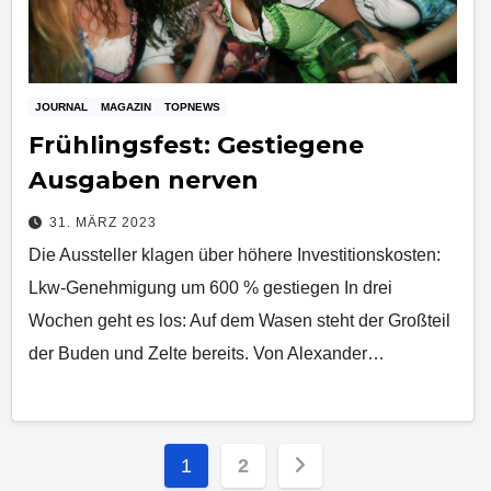
JOURNAL
MAGAZIN
TOPNEWS
Frühlingsfest: Gestiegene
Ausgaben nerven
31. MÄRZ 2023
Die Aussteller klagen über höhere Investitionskosten:
Lkw-Genehmigung um 600 % gestiegen In drei
Wochen geht es los: Auf dem Wasen steht der Großteil
der Buden und Zelte bereits. Von Alexander…
Seitennummerierung
1
2
der