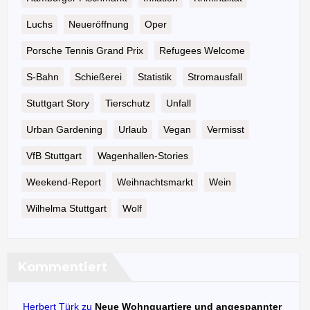
Luchs
Neueröffnung
Oper
Porsche Tennis Grand Prix
Refugees Welcome
S-Bahn
Schießerei
Statistik
Stromausfall
Stuttgart Story
Tierschutz
Unfall
Urban Gardening
Urlaub
Vegan
Vermisst
VfB Stuttgart
Wagenhallen-Stories
Weekend-Report
Weihnachtsmarkt
Wein
Wilhelma Stuttgart
Wolf
Kommentiert
Herbert Türk
zu
Neue Wohnquartiere und angespannter