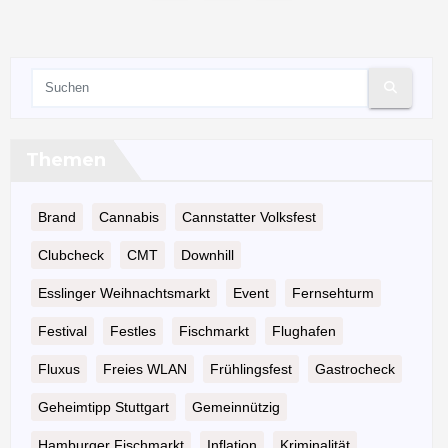
Beiträge
Themen
Brand
Cannabis
Cannstatter Volksfest
Clubcheck
CMT
Downhill
Esslinger Weihnachtsmarkt
Event
Fernsehturm
Festival
Festles
Fischmarkt
Flughafen
Fluxus
Freies WLAN
Frühlingsfest
Gastrocheck
Geheimtipp Stuttgart
Gemeinnützig
Hamburger Fischmarkt
Inflation
Kriminalität