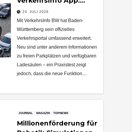
VerkehrsInfo App:
Gute Idee, aber im
24. JULI 2026
Alltag noch mit Lücken
Mit VerkehrsInfo BW hat Baden-
Württemberg sein offizielles
Verkehrsportal umfassend erweitert.
Neu sind unter anderem Informationen
zu freien Parkplätzen und verfügbaren
Ladesäulen – ein Praxistest zeigt
jedoch, dass die neue Funktion…
JOURNAL
MAGAZIN
TOPNEWS
Millionenförderung für