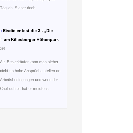
Täglich. Sicher doch.
u
Eisdielentest die 3.: „Die
i“ am Killesberger Höhenpark
2026
Als Eisverkäufer kann man sicher
nicht so hohe Ansprüche stellen an
Arbeitsbedingungen und wenn der
Chef schreit hat er meistens…