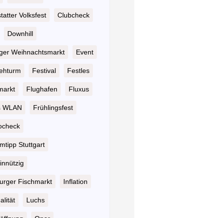
atter Volksfest
Clubcheck
Downhill
nger Weihnachtsmarkt
Event
ehturm
Festival
Festles
markt
Flughafen
Fluxus
s WLAN
Frühlingsfest
ocheck
tipp Stuttgart
nnützig
rger Fischmarkt
Inflation
alität
Luchs