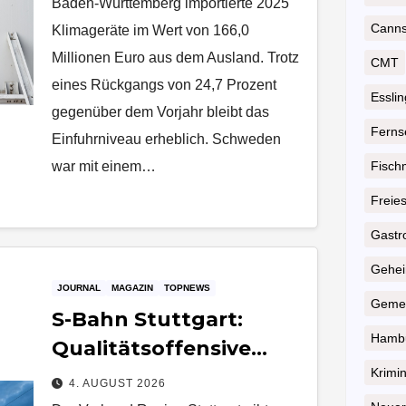
Baden-Württemberg importierte 2025
Cannst
Klimageräte im Wert von 166,0
Millionen Euro aus dem Ausland. Trotz
CMT
eines Rückgangs von 24,7 Prozent
Essli
gegenüber dem Vorjahr bleibt das
Ferns
Einfuhrniveau erheblich. Schweden
war mit einem…
Fisch
Freie
Gastr
Geheim
JOURNAL
MAGAZIN
TOPNEWS
Gemei
S-Bahn Stuttgart:
Hambu
Qualitätsoffensive
Schienenknoten
Krimin
4. AUGUST 2026