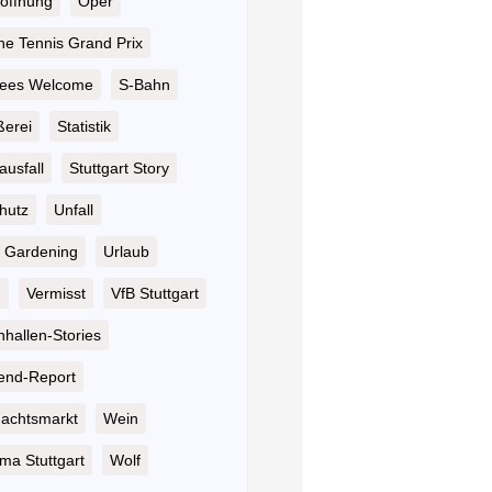
öffnung
Oper
he Tennis Grand Prix
ees Welcome
S-Bahn
ßerei
Statistik
ausfall
Stuttgart Story
hutz
Unfall
 Gardening
Urlaub
n
Vermisst
VfB Stuttgart
hallen-Stories
nd-Report
achtsmarkt
Wein
ma Stuttgart
Wolf