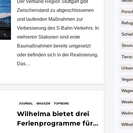
Stuttgart macht
Neuer
Der Verband Region Stuttgart gibt
Fortschritte – Projekte
Zwischenstand zu abgeschlossenen
Porsc
abgeschlossen
und laufenden Maßnahmen zur
Refug
Verbesserung des S-Bahn-Verkehrs. In
Schie
mehreren Stationen sind erste
Strom
Baumaßnahmen bereits umgesetzt
oder befinden sich in der Realisierung.
Tiersc
Das…
Urban
Vega
Wagen
Weeke
JOURNAL
MAGAZIN
TOPNEWS
Wilhelma bietet drei
Weihn
Ferienprogramme für
Wilhel
Grundschulkinder im