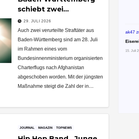
schiebt zwei
verurteilte Straftäter
29. JULI 2026
nach Afghanistan ab
Auch zwei verurteilte Straftäter aus
ak47
z
Baden-Württemberg sind am 28. Juli
Eisere
im Rahmen eines vom
15. Juli 
Bundesinnenministerium organisierten
Charterflugs nach Afghanistan
abgeschoben worden. Mit der jüngsten
Maßnahme steigt die Zahl der in…
JOURNAL
MAGAZIN
TOPNEWS
Hip Hop Band „Junge