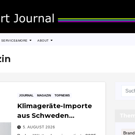
SERVICE&MORE
ABOUT
in
JOURNAL
MAGAZIN
TOPNEWS
Klimageräte-Importe
aus Schweden
The
dominieren –
5. AUGUST 2026
Brand
Nachfrage bleibt hoch