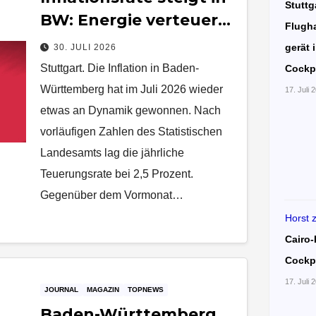
Stuttg
BW: Energie verteuert
Flugha
sich deutlich
gerät 
30. JULI 2026
Stuttgart. Die Inflation in Baden-
Cockp
Württemberg hat im Juli 2026 wieder
17. Juli 
etwas an Dynamik gewonnen. Nach
vorläufigen Zahlen des Statistischen
Landesamts lag die jährliche
Teuerungsrate bei 2,5 Prozent.
Gegenüber dem Vormonat…
Horst
Cairo-
Cockp
17. Juli 
JOURNAL
MAGAZIN
TOPNEWS
Baden-Württemberg