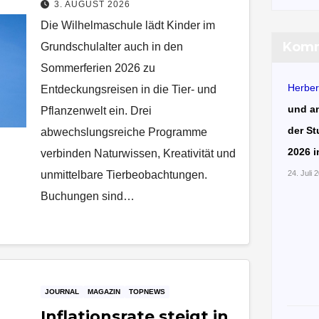
3. AUGUST 2026
August 2026
Die Wilhelmaschule lädt Kinder im
Komm
Grundschulalter auch in den
Sommerferien 2026 zu
Herber
Entdeckungsreisen in die Tier- und
und a
Pflanzenwelt ein. Drei
der St
abwechslungsreiche Programme
2026 i
verbinden Naturwissen, Kreativität und
unmittelbare Tierbeobachtungen.
24. Juli 
Buchungen sind…
JOURNAL
MAGAZIN
TOPNEWS
Inflationsrate steigt in