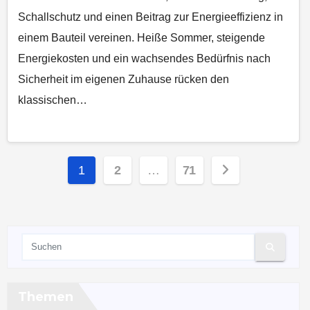
Schallschutz und einen Beitrag zur Energieeffizienz in
einem Bauteil vereinen. Heiße Sommer, steigende
Energiekosten und ein wachsendes Bedürfnis nach
Sicherheit im eigenen Zuhause rücken den
klassischen…
Seitennummerierung
1
2
…
71
der
Beiträge
Themen