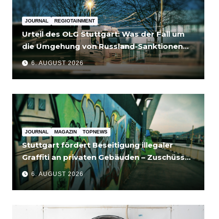
JOURNAL
REGIOTAINMENT
Urteil des OLG Stuttgart: Was der Fall um
die Umgehung von Russland-Sanktionen
für Unternehmen bedeutet
6. AUGUST 2026
JOURNAL
MAGAZIN
TOPNEWS
Stuttgart fördert Beseitigung illegaler
Graffiti an privaten Gebäuden – Zuschüsse
bis 3.500 Euro
6. AUGUST 2026