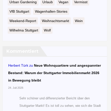
Urban Gardening
Urlaub
Vegan
Vermisst
VfB Stuttgart
Wagenhallen-Stories
Weekend-Report
Weihnachtsmarkt
Wein
Wilhelma Stuttgart
Wolf
Kommentiert
Herbert Türk
zu
Neue Wohnquartiere und angespannter
Bestand: Warum der Stuttgarter Immobilienmarkt 2026
in Bewegung bleibt
24. Juli 2026
Sehr schöner und differenzierter Bericht über den
Stuttgarter Markt! Es ist toll zu sehen, wie sich die Stadt