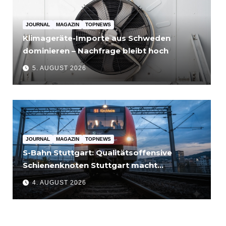
JOURNAL
MAGAZIN
TOPNEWS
Klimageräte-Importe aus Schweden
dominieren – Nachfrage bleibt hoch
5. AUGUST 2026
JOURNAL
MAGAZIN
TOPNEWS
S-Bahn Stuttgart: Qualitätsoffensive
Schienenknoten Stuttgart macht
Fortschritte – Projekte abgeschlossen
4. AUGUST 2026