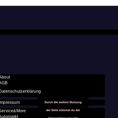
About
AGB
Datenschutzerklärung
Durch die weitere Nutzung
Impressum
der Seite stimmst du der
Service&More
Automarkt
Verwendung von rein