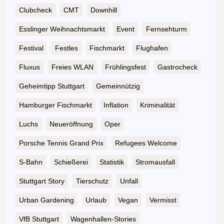
Clubcheck
CMT
Downhill
Esslinger Weihnachtsmarkt
Event
Fernsehturm
Festival
Festles
Fischmarkt
Flughafen
Fluxus
Freies WLAN
Frühlingsfest
Gastrocheck
Geheimtipp Stuttgart
Gemeinnützig
Hamburger Fischmarkt
Inflation
Kriminalität
Luchs
Neueröffnung
Oper
Porsche Tennis Grand Prix
Refugees Welcome
S-Bahn
Schießerei
Statistik
Stromausfall
Stuttgart Story
Tierschutz
Unfall
Urban Gardening
Urlaub
Vegan
Vermisst
VfB Stuttgart
Wagenhallen-Stories