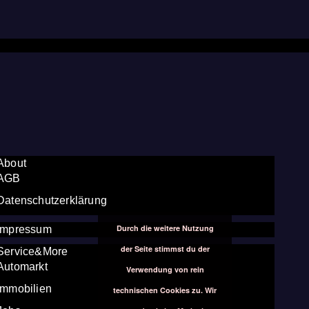
About
AGB
Datenschutzerklärung
Durch die weitere Nutzung
Impressum
der Seite stimmst du der
Service&More
Automarkt
Verwendung von rein
Immobilien
technischen Cookies zu. Wir