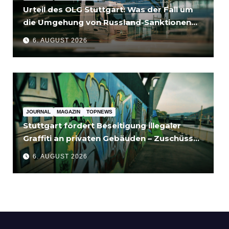
Urteil des OLG Stuttgart: Was der Fall um
die Umgehung von Russland-Sanktionen
für Unternehmen bedeutet
6. AUGUST 2026
JOURNAL
MAGAZIN
TOPNEWS
Stuttgart fördert Beseitigung illegaler
Graffiti an privaten Gebäuden – Zuschüsse
bis 3.500 Euro
6. AUGUST 2026