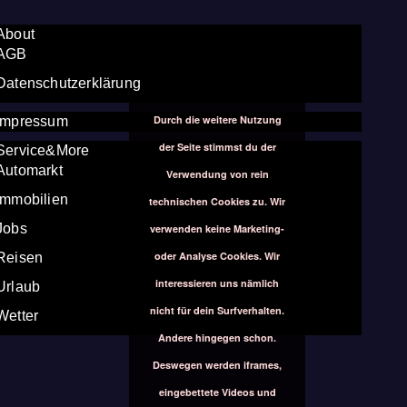
About
AGB
Datenschutzerklärung
Durch die weitere Nutzung
Impressum
der Seite stimmst du der
Service&More
Automarkt
Verwendung von rein
Immobilien
technischen Cookies zu. Wir
Jobs
verwenden keine Marketing-
oder Analyse Cookies. Wir
Reisen
interessieren uns nämlich
Urlaub
nicht für dein Surfverhalten.
Wetter
Andere hingegen schon.
Deswegen werden iframes,
eingebettete Videos und