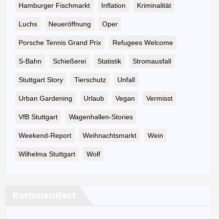
Hamburger Fischmarkt
Inflation
Kriminalität
Luchs
Neueröffnung
Oper
Porsche Tennis Grand Prix
Refugees Welcome
S-Bahn
Schießerei
Statistik
Stromausfall
Stuttgart Story
Tierschutz
Unfall
Urban Gardening
Urlaub
Vegan
Vermisst
VfB Stuttgart
Wagenhallen-Stories
Weekend-Report
Weihnachtsmarkt
Wein
Wilhelma Stuttgart
Wolf
Kommentiert