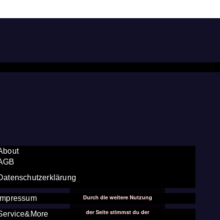
About
AGB
Datenschutzerklärung
Durch die weitere Nutzung
Impressum
der Seite stimmst du der
Service&More