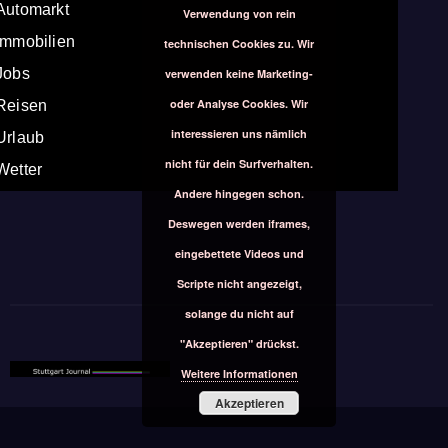
Automarkt
Verwendung von rein
Immobilien
technischen Cookies zu. Wir
Jobs
verwenden keine Marketing-
oder Analyse Cookies. Wir
Reisen
interessieren uns nämlich
Urlaub
nicht für dein Surfverhalten.
Wetter
Andere hingegen schon.
Deswegen werden iframes,
eingebettete Videos und
Scripte nicht angezeigt,
solange du nicht auf
"Akzeptieren" drückst.
Weitere Informationen
Akzeptieren