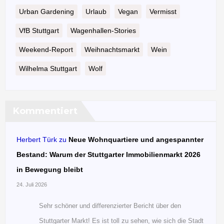
Urban Gardening
Urlaub
Vegan
Vermisst
VfB Stuttgart
Wagenhallen-Stories
Weekend-Report
Weihnachtsmarkt
Wein
Wilhelma Stuttgart
Wolf
Kommentiert
Herbert Türk
zu
Neue Wohnquartiere und angespannter
Bestand: Warum der Stuttgarter Immobilienmarkt 2026
in Bewegung bleibt
24. Juli 2026
Sehr schöner und differenzierter Bericht über den
Stuttgarter Markt! Es ist toll zu sehen, wie sich die Stadt