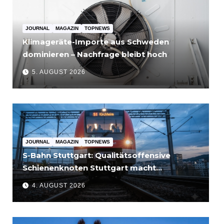
JOURNAL
MAGAZIN
TOPNEWS
Klimageräte-Importe aus Schweden
dominieren – Nachfrage bleibt hoch
5. AUGUST 2026
JOURNAL
MAGAZIN
TOPNEWS
S-Bahn Stuttgart: Qualitätsoffensive
Schienenknoten Stuttgart macht
Fortschritte – Projekte abgeschlossen
4. AUGUST 2026