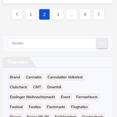
Seitennummerierung
1
2
3
…
5
der
Beiträge
Themen
Brand
Cannabis
Cannstatter Volksfest
Clubcheck
CMT
Downhill
Esslinger Weihnachtsmarkt
Event
Fernsehturm
Festival
Festles
Fischmarkt
Flughafen
Fluxus
Freies WLAN
Frühlingsfest
Gastrocheck