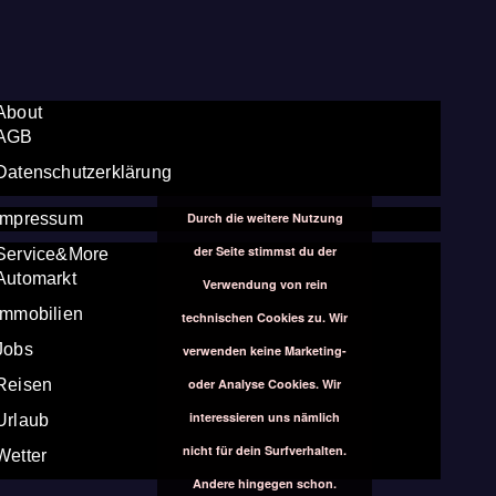
About
AGB
Datenschutzerklärung
Durch die weitere Nutzung
Impressum
der Seite stimmst du der
Service&More
Automarkt
Verwendung von rein
Immobilien
technischen Cookies zu. Wir
Jobs
verwenden keine Marketing-
oder Analyse Cookies. Wir
Reisen
interessieren uns nämlich
Urlaub
nicht für dein Surfverhalten.
Wetter
Andere hingegen schon.