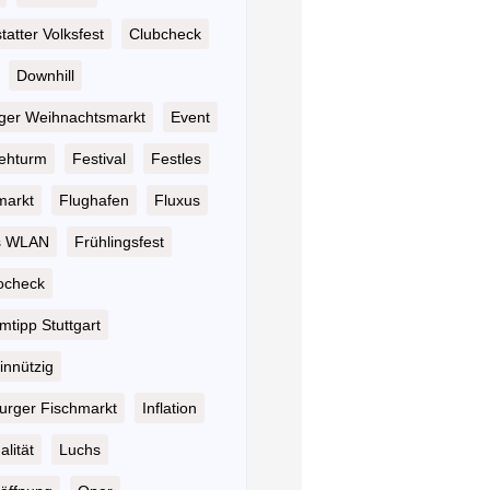
atter Volksfest
Clubcheck
Downhill
nger Weihnachtsmarkt
Event
ehturm
Festival
Festles
markt
Flughafen
Fluxus
s WLAN
Frühlingsfest
ocheck
tipp Stuttgart
nnützig
rger Fischmarkt
Inflation
alität
Luchs