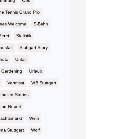
öffnung
Oper
he Tennis Grand Prix
ees Welcome
S-Bahn
ßerei
Statistik
ausfall
Stuttgart Story
hutz
Unfall
 Gardening
Urlaub
n
Vermisst
VfB Stuttgart
hallen-Stories
nd-Report
achtsmarkt
Wein
ma Stuttgart
Wolf