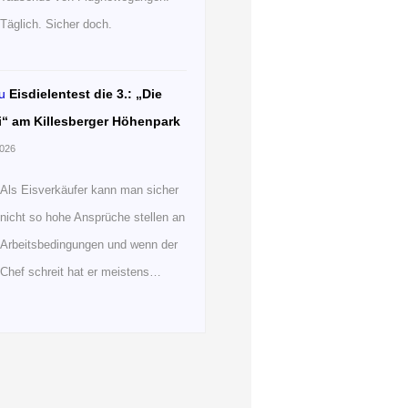
Täglich. Sicher doch.
u
Eisdielentest die 3.: „Die
i“ am Killesberger Höhenpark
2026
Als Eisverkäufer kann man sicher
nicht so hohe Ansprüche stellen an
Arbeitsbedingungen und wenn der
Chef schreit hat er meistens…