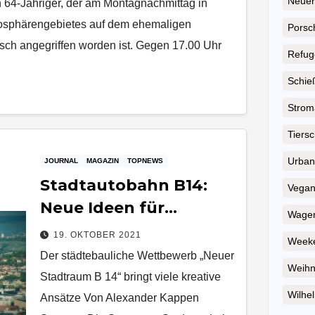
Neuer
n 64-Jähriger, der am Montagnachmittag in
osphärengebietes auf dem ehemaligen
Porsc
ch angegriffen worden ist. Gegen 17.00 Uhr
Refug
Schie
Strom
Tiersc
Urban
JOURNAL
MAGAZIN
TOPNEWS
Stadtautobahn B14:
Vega
Neue Ideen für
Wagen
Verbesserung
19. OKTOBER 2021
Weeke
Der städtebauliche Wettbewerb „Neuer
Weihn
Stadtraum B 14“ bringt viele kreative
Wilhel
Ansätze Von Alexander Kappen