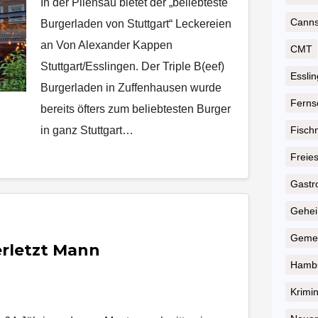
In der Pliensau bietet der „beliebteste
Cannst
Burgerladen von Stuttgart“ Leckereien
an Von Alexander Kappen
CMT
Stuttgart/Esslingen. Der Triple B(eef)
Essli
Burgerladen in Zuffenhausen wurde
Ferns
bereits öfters zum beliebtesten Burger
in ganz Stuttgart…
Fisch
Freie
Gastr
Geheim
Gemei
erletzt Mann
Hambu
Krimin