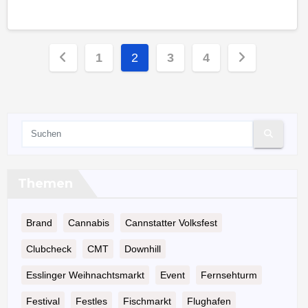
Seitennummerierung
1
2
3
4
der
Beiträge
Themen
Brand
Cannabis
Cannstatter Volksfest
Clubcheck
CMT
Downhill
Esslinger Weihnachtsmarkt
Event
Fernsehturm
Festival
Festles
Fischmarkt
Flughafen