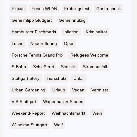
Fluxus
Freies WLAN
Frühlingsfest
Gastrocheck
Geheimtipp Stuttgart
Gemeinnützig
Hamburger Fischmarkt
Inflation
Kriminalität
Luchs
Neueröffnung
Oper
Porsche Tennis Grand Prix
Refugees Welcome
S-Bahn
Schießerei
Statistik
Stromausfall
Stuttgart Story
Tierschutz
Unfall
Urban Gardening
Urlaub
Vegan
Vermisst
VfB Stuttgart
Wagenhallen-Stories
Weekend-Report
Weihnachtsmarkt
Wein
Wilhelma Stuttgart
Wolf