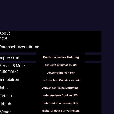
About
AGB
Datenschutzerklärung
Durch die weitere Nutzung
Impressum
der Seite stimmst du der
Service&More
Automarkt
Verwendung von rein
Immobilien
technischen Cookies zu. Wir
Jobs
verwenden keine Marketing-
oder Analyse Cookies. Wir
Reisen
interessieren uns nämlich
Urlaub
nicht für dein Surfverhalten.
Wetter