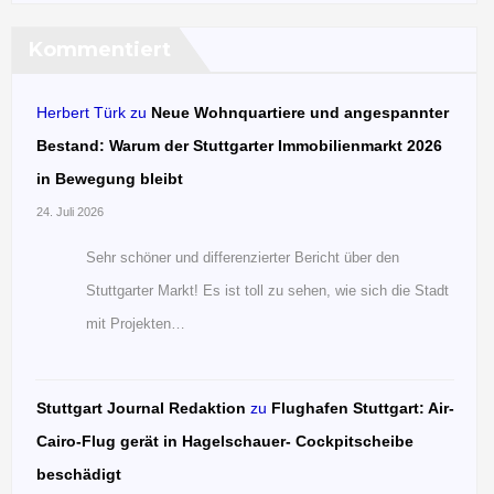
Kommentiert
Herbert Türk
zu
Neue Wohnquartiere und angespannter
Bestand: Warum der Stuttgarter Immobilienmarkt 2026
in Bewegung bleibt
24. Juli 2026
Sehr schöner und differenzierter Bericht über den
Stuttgarter Markt! Es ist toll zu sehen, wie sich die Stadt
mit Projekten…
Stuttgart Journal Redaktion
zu
Flughafen Stuttgart: Air-
Cairo-Flug gerät in Hagelschauer- Cockpitscheibe
beschädigt