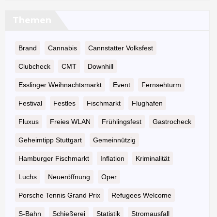
Themen
Brand
Cannabis
Cannstatter Volksfest
Clubcheck
CMT
Downhill
Esslinger Weihnachtsmarkt
Event
Fernsehturm
Festival
Festles
Fischmarkt
Flughafen
Fluxus
Freies WLAN
Frühlingsfest
Gastrocheck
Geheimtipp Stuttgart
Gemeinnützig
Hamburger Fischmarkt
Inflation
Kriminalität
Luchs
Neueröffnung
Oper
Porsche Tennis Grand Prix
Refugees Welcome
S-Bahn
Schießerei
Statistik
Stromausfall