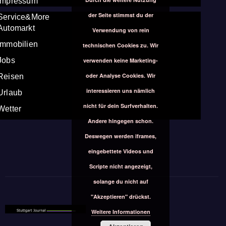
Impressum
der Seite stimmst du der
Service&More
Automarkt
Verwendung von rein
Immobilien
technischen Cookies zu. Wir
Jobs
verwenden keine Marketing-
oder Analyse Cookies. Wir
Reisen
interessieren uns nämlich
Urlaub
nicht für dein Surfverhalten.
Wetter
Andere hingegen schon.
Deswegen werden iframes,
eingebettete Videos und
Scripte nicht angezeigt,
solange du nicht auf
"Akzeptieren" drückst.
Weitere Informationen