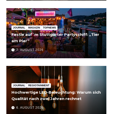
JOURNAL
MAGAZIN
TOPNEWS
Festle auf´m Stuttgarter Partyschiff: „Tier
am Pier“
7. AUGUST 2026
JOURNAL
REGIOTAINMENT
Hochwertige LED-Beleuchtung: Warum sich
Qualität nach zwei Jahren rechnet
6. AUGUST 2026