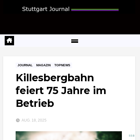
Zum
Inhalt
springen
JOURNAL
MAGAZIN
TOPNEWS
Killesbergbahn
feiert 75 Jahre im
Betrieb
AUG. 18, 2025
SSB