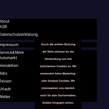
About
AGB
Datenschutzerklärung
Durch die weitere Nutzung
Impressum
der Seite stimmst du der
Service&More
Automarkt
Verwendung von rein
Immobilien
technischen Cookies zu. Wir
Jobs
verwenden keine Marketing-
oder Analyse Cookies. Wir
Reisen
interessieren uns nämlich
Urlaub
nicht für dein Surfverhalten.
Wetter
Andere hingegen schon.