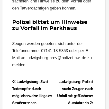
sachdienliche Hinweise zu dem Vorfall oder
den Tatverdächtigen geben können.
Polizei bittet um Hinweise
zu Vorfall im Parkhaus
Zeugen werden gebeten, sich unter der
Telefonnummer 07141 18-5353 oder per E-
Mail an ludwigsburg.prev@polizei.bwl.de zu
melden.
Beitragsnavigation
Ludwigsburg: Zwei
Ludwigsburg: Polizei
Todesopfer durch
sucht Zeugen nach
möglicherweise illegales
Unfall mit geflüchteter
Straßenrennen
Autofahrerin