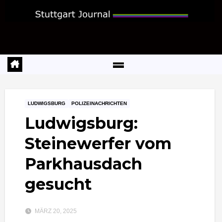
Zum
Inhalt
springen
LUDWIGSBURG
POLIZEINACHRICHTEN
Ludwigsburg:
Steinewerfer vom
Parkhausdach
gesucht
MÄRZ 20, 2025