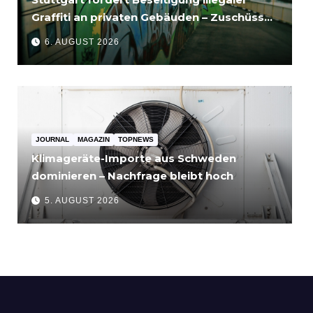
Graffiti an privaten Gebäuden – Zuschüsse
bis 3.500 Euro
6. AUGUST 2026
JOURNAL
MAGAZIN
TOPNEWS
Klimageräte-Importe aus Schweden
dominieren – Nachfrage bleibt hoch
5. AUGUST 2026