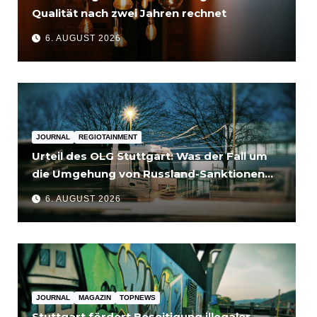
Qualität nach zwei Jahren rechnet
6. AUGUST 2026
JOURNAL
REGIOTAINMENT
Urteil des OLG Stuttgart: Was der Fall um
die Umgehung von Russland-Sanktionen
für Unternehmen bedeutet
6. AUGUST 2026
JOURNAL
MAGAZIN
TOPNEWS
Stuttgart fördert Beseitigung illegaler