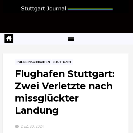
Zum
Inhalt
springen
POLIZEINACHRICHTEN
STUTTGART
Flughafen Stuttgart:
Zwei Verletzte nach
missglückter
Landung
DEZ. 30, 2024