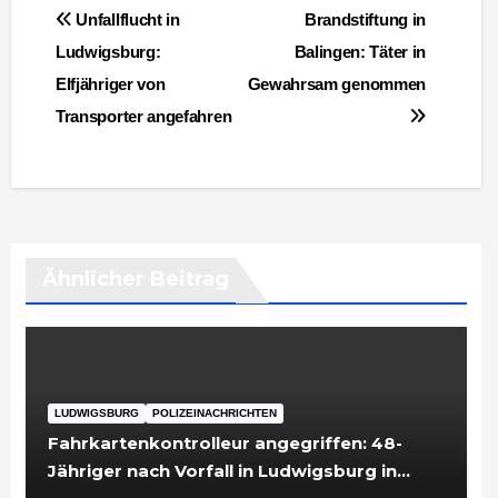
Beitragsnavigation
Unfallflucht in
Brandstiftung in
Ludwigsburg:
Balingen: Täter in
Elfjähriger von
Gewahrsam genommen
Transporter angefahren
Ähnlicher Beitrag
LUDWIGSBURG
POLIZEINACHRICHTEN
Fahrkartenkontrolleur angegriffen: 48-
Jähriger nach Vorfall in Ludwigsburg in