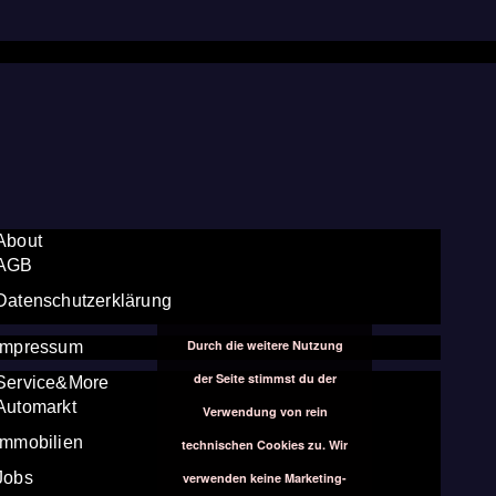
About
AGB
Datenschutzerklärung
Durch die weitere Nutzung
Impressum
der Seite stimmst du der
Service&More
Automarkt
Verwendung von rein
Immobilien
technischen Cookies zu. Wir
Jobs
verwenden keine Marketing-