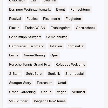
Clubcheck
CMT
Downhill
Esslinger Weihnachtsmarkt
Event
Fernsehturm
Festival
Festles
Fischmarkt
Flughafen
Fluxus
Freies WLAN
Frühlingsfest
Gastrocheck
Geheimtipp Stuttgart
Gemeinnützig
Hamburger Fischmarkt
Inflation
Kriminalität
Luchs
Neueröffnung
Oper
Porsche Tennis Grand Prix
Refugees Welcome
S-Bahn
Schießerei
Statistik
Stromausfall
Stuttgart Story
Tierschutz
Unfall
Urban Gardening
Urlaub
Vegan
Vermisst
VfB Stuttgart
Wagenhallen-Stories