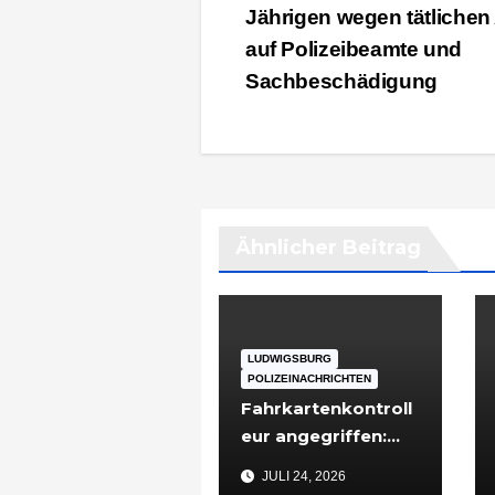
Jährigen wegen tätlichen 
auf Polizeibeamte und
Sachbeschädigung
Ähnlicher Beitrag
LUDWIGSBURG
POLIZEINACHRICHTEN
Fahrkartenkontroll
eur angegriffen:
48-Jähriger nach
JULI 24, 2026
Vorfall in