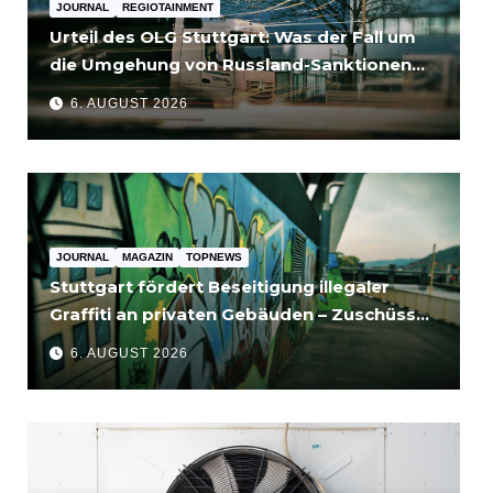
JOURNAL
REGIOTAINMENT
Urteil des OLG Stuttgart: Was der Fall um
die Umgehung von Russland-Sanktionen
für Unternehmen bedeutet
6. AUGUST 2026
JOURNAL
MAGAZIN
TOPNEWS
Stuttgart fördert Beseitigung illegaler
Graffiti an privaten Gebäuden – Zuschüsse
bis 3.500 Euro
6. AUGUST 2026