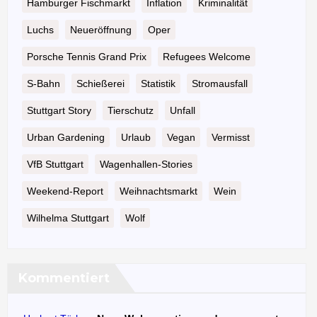
Hamburger Fischmarkt
Inflation
Kriminalität
Luchs
Neueröffnung
Oper
Porsche Tennis Grand Prix
Refugees Welcome
S-Bahn
Schießerei
Statistik
Stromausfall
Stuttgart Story
Tierschutz
Unfall
Urban Gardening
Urlaub
Vegan
Vermisst
VfB Stuttgart
Wagenhallen-Stories
Weekend-Report
Weihnachtsmarkt
Wein
Wilhelma Stuttgart
Wolf
Kommentiert