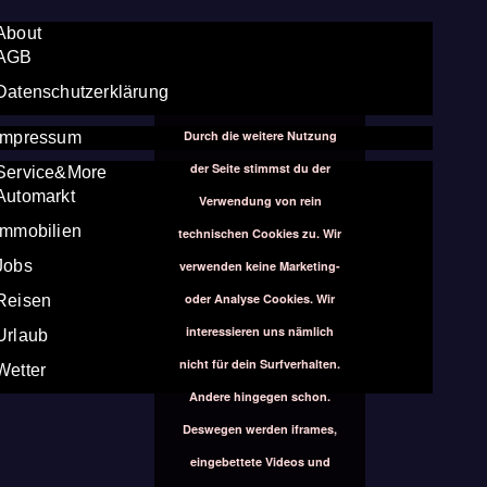
About
AGB
Datenschutzerklärung
Durch die weitere Nutzung
Impressum
der Seite stimmst du der
Service&More
Automarkt
Verwendung von rein
Immobilien
technischen Cookies zu. Wir
Jobs
verwenden keine Marketing-
oder Analyse Cookies. Wir
Reisen
interessieren uns nämlich
Urlaub
nicht für dein Surfverhalten.
Wetter
Andere hingegen schon.
Deswegen werden iframes,
eingebettete Videos und