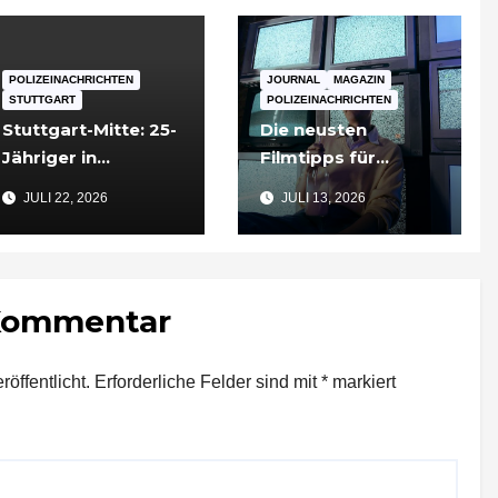
POLIZEINACHRICHTEN
JOURNAL
MAGAZIN
STUTTGART
POLIZEINACHRICHTEN
Stuttgart-Mitte: 25-
Die neusten
Jähriger in
Filmtipps für
Tiefgarageneinfahr
Sommerabende
JULI 22, 2026
JULI 13, 2026
t lebensgefährlich
verletzt
 Kommentar
öffentlicht.
Erforderliche Felder sind mit
*
markiert