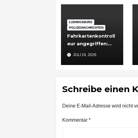
LUDWIGSBURG
POLIZEINACHRICHTEN
Fahrkartenkontroll
eur angegriffen:
48-Jähriger nach
JULI 24, 2026
Vorfall in
Ludwigsburg in
Untersuchungshaft
Schreibe einen
Deine E-Mail-Adresse wird nicht ver
Kommentar
*