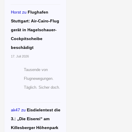
Horst
zu
Flughafen
Stuttgart: Air-Cairo-Flug
gerät in Hagelschauer-
Cockpitscheibe
beschädigt
17. Juli 2026
Tausende von
Flugnewegungen.
Täglich. Sicher doch.
ak47
zu
Eisdielentest die
3.: „Die Eiserei“ am
Killesberger Höhenpark