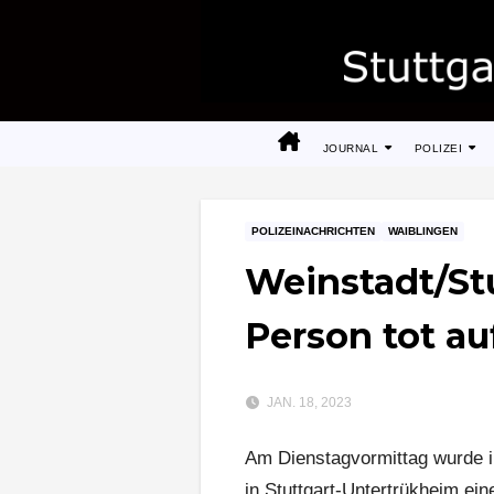
Zum
Inhalt
springen
JOURNAL
POLIZEI
POLIZEINACHRICHTEN
WAIBLINGEN
Weinstadt/Stu
Person tot a
JAN. 18, 2023
Am Dienstagvormittag wurde i
in Stuttgart-Untertrükheim ei