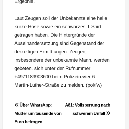
Ergebnis.
Laut Zeugen soll der Unbekannte eine helle
kurze Hose sowie ein schwarzes T-Shirt
getragen haben. Die Hintergründe der
Auseinandersetzung sind Gegenstand der
derzeitigen Ermittlungen. Zeugen,
insbesondere der unbekannte Mann, werden
gebeten, sich unter der Rufnummer
+4971189903600 beim Polizeirevier 6
Martin-Luther-Straße zu melden. (pol/fw)
Beitragsnavigation
Über WhatsApp:
A81: Vollsperrung nach
Mütter um tausende von
schwerem Unfall
Euro betrogen