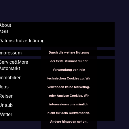
About
AGB
Datenschutzerklärung
Durch die weitere Nutzung
Impressum
der Seite stimmst du der
Service&More
Automarkt
Verwendung von rein
Immobilien
technischen Cookies zu. Wir
Jobs
verwenden keine Marketing-
oder Analyse Cookies. Wir
Reisen
interessieren uns nämlich
Urlaub
nicht für dein Surfverhalten.
Wetter
Andere hingegen schon.