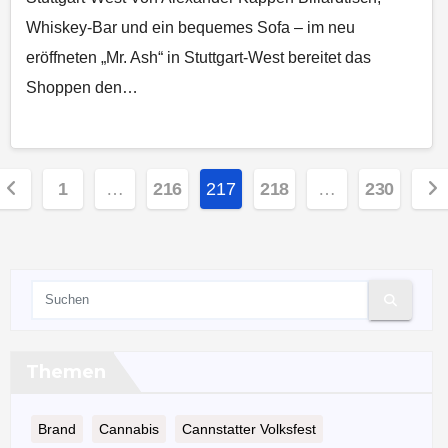
Whiskey-Bar und ein bequemes Sofa – im neu
eröffneten „Mr. Ash“ in Stuttgart-West bereitet das
Shoppen den…
eitennummerierung
1
…
216
217
218
…
230
er
eiträge
Themen
Brand
Cannabis
Cannstatter Volksfest