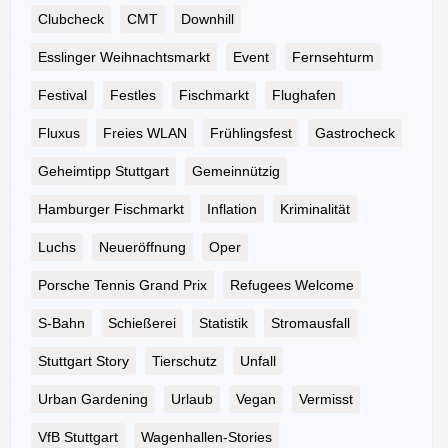
Clubcheck
CMT
Downhill
Esslinger Weihnachtsmarkt
Event
Fernsehturm
Festival
Festles
Fischmarkt
Flughafen
Fluxus
Freies WLAN
Frühlingsfest
Gastrocheck
Geheimtipp Stuttgart
Gemeinnützig
Hamburger Fischmarkt
Inflation
Kriminalität
Luchs
Neueröffnung
Oper
Porsche Tennis Grand Prix
Refugees Welcome
S-Bahn
Schießerei
Statistik
Stromausfall
Stuttgart Story
Tierschutz
Unfall
Urban Gardening
Urlaub
Vegan
Vermisst
VfB Stuttgart
Wagenhallen-Stories