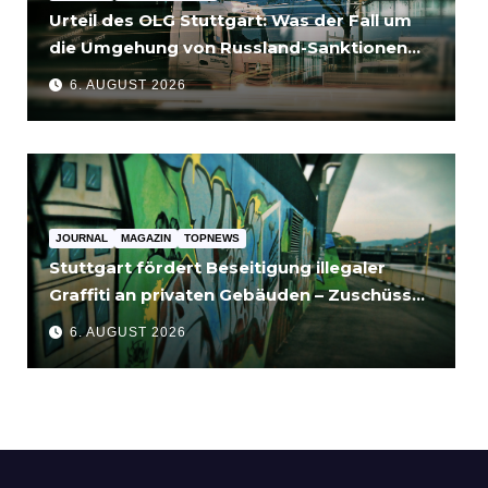
Urteil des OLG Stuttgart: Was der Fall um
die Umgehung von Russland-Sanktionen
für Unternehmen bedeutet
6. AUGUST 2026
JOURNAL
MAGAZIN
TOPNEWS
Stuttgart fördert Beseitigung illegaler
Graffiti an privaten Gebäuden – Zuschüsse
bis 3.500 Euro
6. AUGUST 2026