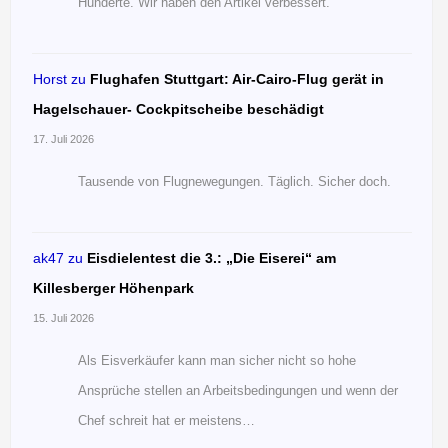
Hunderte. Wir haben den Artikel verbessert.
Horst
zu
Flughafen Stuttgart: Air-Cairo-Flug gerät in
Hagelschauer- Cockpitscheibe beschädigt
17. Juli 2026
Tausende von Flugnewegungen. Täglich. Sicher doch.
ak47
zu
Eisdielentest die 3.: „Die Eiserei“ am
Killesberger Höhenpark
15. Juli 2026
Als Eisverkäufer kann man sicher nicht so hohe
Ansprüche stellen an Arbeitsbedingungen und wenn der
Chef schreit hat er meistens…