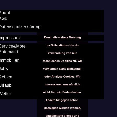
About
AGB
Datenschutzerklärung
Durch die weitere Nutzung
Impressum
der Seite stimmst du der
Service&More
Automarkt
Verwendung von rein
Immobilien
technischen Cookies zu. Wir
Jobs
verwenden keine Marketing-
oder Analyse Cookies. Wir
Reisen
interessieren uns nämlich
Urlaub
nicht für dein Surfverhalten.
Wetter
Andere hingegen schon.
Deswegen werden iframes,
eingebettete Videos und