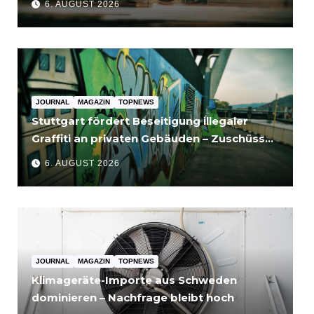
6. AUGUST 2026
JOURNAL
MAGAZIN
TOPNEWS
Stuttgart fördert Beseitigung illegaler
Graffiti an privaten Gebäuden – Zuschüsse
bis 3.500 Euro
6. AUGUST 2026
JOURNAL
MAGAZIN
TOPNEWS
Klimageräte-Importe aus Schweden
dominieren – Nachfrage bleibt hoch