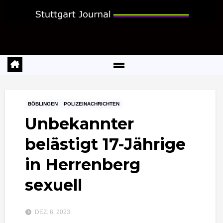
Zum
Inhalt
springen
BÖBLINGEN
POLIZEINACHRICHTEN
Unbekannter
belästigt 17-Jährige
in Herrenberg
sexuell
DEZ. 6, 2023