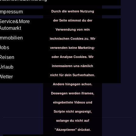
Durch die weitere Nutzung
Impressum
der Seite stimmst du der
Service&More
Automarkt
Verwendung von rein
Immobilien
technischen Cookies zu. Wir
Jobs
verwenden keine Marketing-
oder Analyse Cookies. Wir
Reisen
interessieren uns nämlich
Urlaub
nicht für dein Surfverhalten.
Wetter
Andere hingegen schon.
Deswegen werden iframes,
eingebettete Videos und
Scripte nicht angezeigt,
solange du nicht auf
"Akzeptieren" drückst.