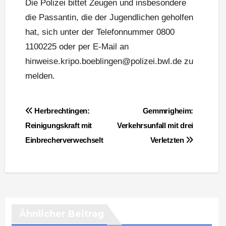
Die Polizei bittet Zeugen und insbesondere
die Passantin, die der Jugendlichen geholfen
hat, sich unter der Telefonnummer 0800
1100225 oder per E-Mail an
hinweise.kripo.boeblingen@polizei.bwl.de zu
melden.
Beitragsnavigation
Herbrechtingen:
Gemmrigheim:
Reinigungskraft mit
Verkehrsunfall mit drei
Einbrecherverwechselt
Verletzten
Ähnlicher Beitrag