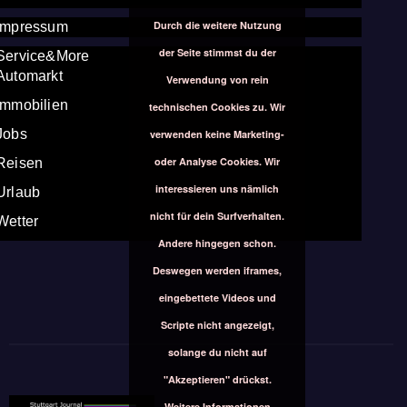
Durch die weitere Nutzung
Impressum
der Seite stimmst du der
Service&More
Automarkt
Verwendung von rein
Immobilien
technischen Cookies zu. Wir
Jobs
verwenden keine Marketing-
oder Analyse Cookies. Wir
Reisen
interessieren uns nämlich
Urlaub
nicht für dein Surfverhalten.
Wetter
Andere hingegen schon.
Deswegen werden iframes,
eingebettete Videos und
Scripte nicht angezeigt,
solange du nicht auf
"Akzeptieren" drückst.
Weitere Informationen