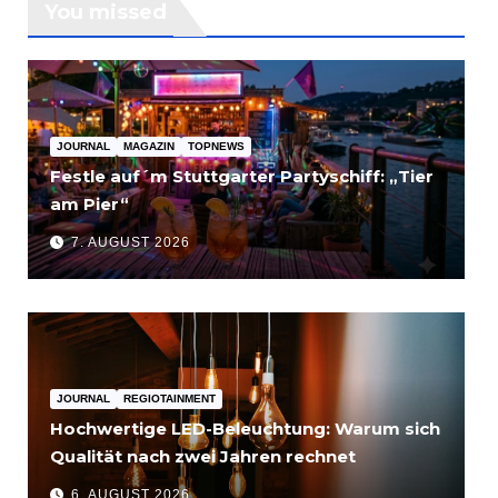
You missed
JOURNAL
MAGAZIN
TOPNEWS
Festle auf´m Stuttgarter Partyschiff: „Tier
am Pier“
7. AUGUST 2026
JOURNAL
REGIOTAINMENT
Hochwertige LED-Beleuchtung: Warum sich
Qualität nach zwei Jahren rechnet
6. AUGUST 2026