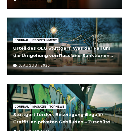
JOURNAL
REGIOTAINMENT
Urteil des OLG Stuttgart: Was der Fall um
die Umgehung von Russland-Sanktionen
für Unternehmen bedeutet
6. AUGUST 2026
JOURNAL
MAGAZIN
TOPNEWS
Stuttgart fördert Beseitigung illegaler
Graffiti an privaten Gebäuden – Zuschüsse
bis 3.500 Euro