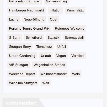
Geheimtipp Stuttgart
Gemeinnützig
Hamburger Fischmarkt
Inflation
Kriminalität
Luchs
Neueröffnung
Oper
Porsche Tennis Grand Prix
Refugees Welcome
S-Bahn
Schießerei
Statistik
Stromausfall
Stuttgart Story
Tierschutz
Unfall
Urban Gardening
Urlaub
Vegan
Vermisst
VfB Stuttgart
Wagenhallen-Stories
Weekend-Report
Weihnachtsmarkt
Wein
Wilhelma Stuttgart
Wolf
Kommentiert