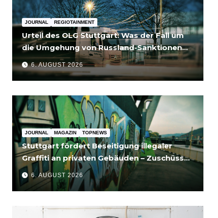
JOURNAL
REGIOTAINMENT
Urteil des OLG Stuttgart: Was der Fall um
die Umgehung von Russland-Sanktionen
für Unternehmen bedeutet
6. AUGUST 2026
JOURNAL
MAGAZIN
TOPNEWS
Stuttgart fördert Beseitigung illegaler
Graffiti an privaten Gebäuden – Zuschüsse
bis 3.500 Euro
6. AUGUST 2026