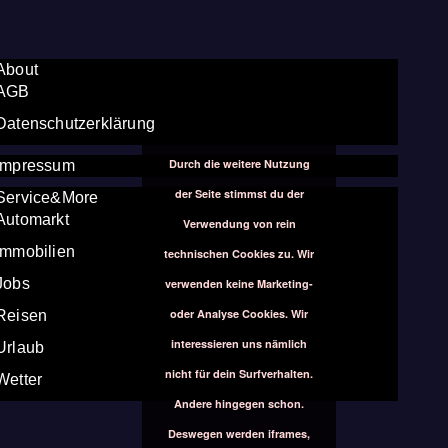
About
AGB
Datenschutzerklärung
Durch die weitere Nutzung
Impressum
der Seite stimmst du der
Service&More
Automarkt
Verwendung von rein
Immobilien
technischen Cookies zu. Wir
Jobs
verwenden keine Marketing-
oder Analyse Cookies. Wir
Reisen
interessieren uns nämlich
Urlaub
nicht für dein Surfverhalten.
Wetter
Andere hingegen schon.
Deswegen werden iframes,