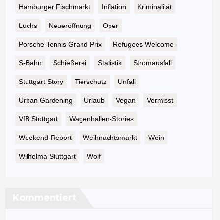
Hamburger Fischmarkt
Inflation
Kriminalität
Luchs
Neueröffnung
Oper
Porsche Tennis Grand Prix
Refugees Welcome
S-Bahn
Schießerei
Statistik
Stromausfall
Stuttgart Story
Tierschutz
Unfall
Urban Gardening
Urlaub
Vegan
Vermisst
VfB Stuttgart
Wagenhallen-Stories
Weekend-Report
Weihnachtsmarkt
Wein
Wilhelma Stuttgart
Wolf
Kommentiert