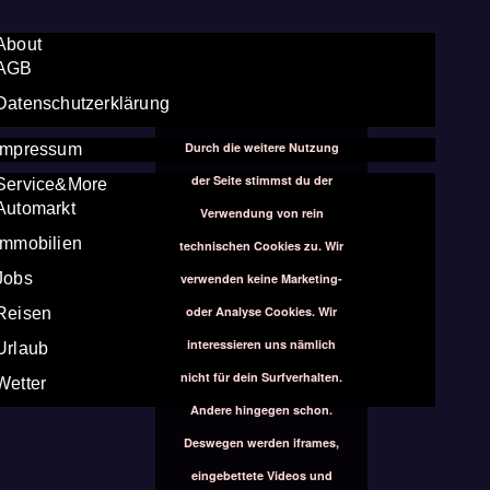
About
AGB
Datenschutzerklärung
Durch die weitere Nutzung
Impressum
der Seite stimmst du der
Service&More
Automarkt
Verwendung von rein
Immobilien
technischen Cookies zu. Wir
Jobs
verwenden keine Marketing-
oder Analyse Cookies. Wir
Reisen
interessieren uns nämlich
Urlaub
nicht für dein Surfverhalten.
Wetter
Andere hingegen schon.
Deswegen werden iframes,
eingebettete Videos und