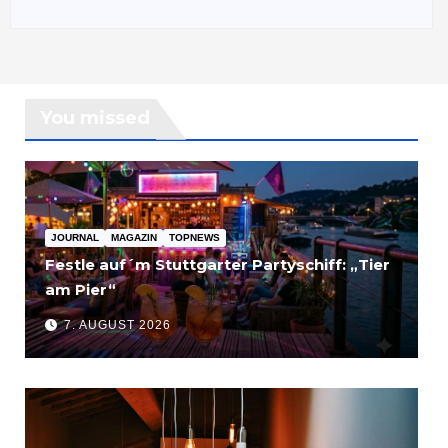
You missed
JOURNAL
MAGAZIN
TOPNEWS
Festle auf´m Stuttgarter Partyschiff: „Tier
am Pier“
7. AUGUST 2026