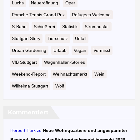
Luchs
Neueröffnung
Oper
Porsche Tennis Grand Prix
Refugees Welcome
S-Bahn
Schießerei
Statistik
Stromausfall
Stuttgart Story
Tierschutz
Unfall
Urban Gardening
Urlaub
Vegan
Vermisst
VfB Stuttgart
Wagenhallen-Stories
Weekend-Report
Weihnachtsmarkt
Wein
Wilhelma Stuttgart
Wolf
Kommentiert
Herbert Türk
zu
Neue Wohnquartiere und angespannter
Bestand: Warum der Stuttgarter Immobilienmarkt 2026