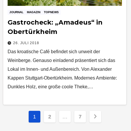
JOURNAL
MAGAZIN
TOPNEWS
Gastrocheck: „Amadeus“ in
Obertürkheim
26. JULI 2018
Das kroatische Café befindet sich unweit der
Weinberge. Genauso einladend präsentiert sich das
Lokal im Innen- und Außenbereich. Von Alexander
Kappen Stuttgart-Obertürkheim. Modernes Ambiente:
Dunkles Holz, eine große coole Theke,…
Seitennummerierung
1
2
…
7
der
Beiträge