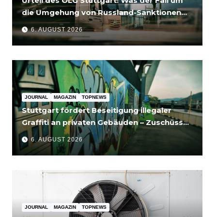
Urteil des OLG Stuttgart: Was der Fall um
die Umgehung von Russland-Sanktionen
für Unternehmen bedeutet
6. AUGUST 2026
JOURNAL
MAGAZIN
TOPNEWS
Stuttgart fördert Beseitigung illegaler
Graffiti an privaten Gebäuden – Zuschüsse
bis 3.500 Euro
6. AUGUST 2026
JOURNAL
MAGAZIN
TOPNEWS