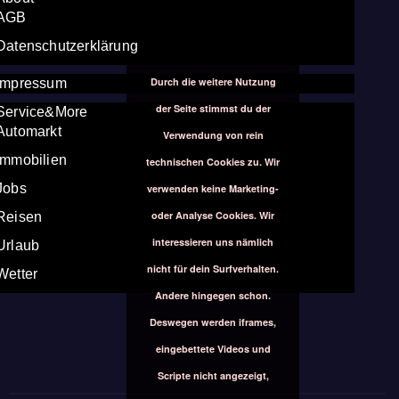
AGB
Datenschutzerklärung
Durch die weitere Nutzung
Impressum
der Seite stimmst du der
Service&More
Automarkt
Verwendung von rein
Immobilien
technischen Cookies zu. Wir
Jobs
verwenden keine Marketing-
oder Analyse Cookies. Wir
Reisen
interessieren uns nämlich
Urlaub
nicht für dein Surfverhalten.
Wetter
Andere hingegen schon.
Deswegen werden iframes,
eingebettete Videos und
Scripte nicht angezeigt,