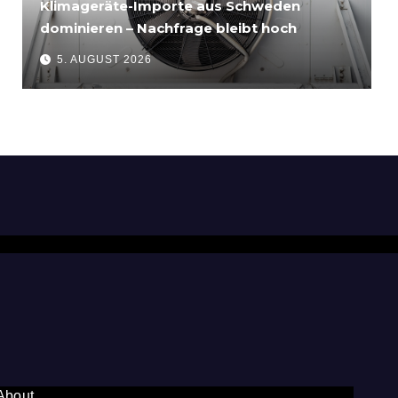
Klimageräte-Importe aus Schweden
dominieren – Nachfrage bleibt hoch
5. AUGUST 2026
About