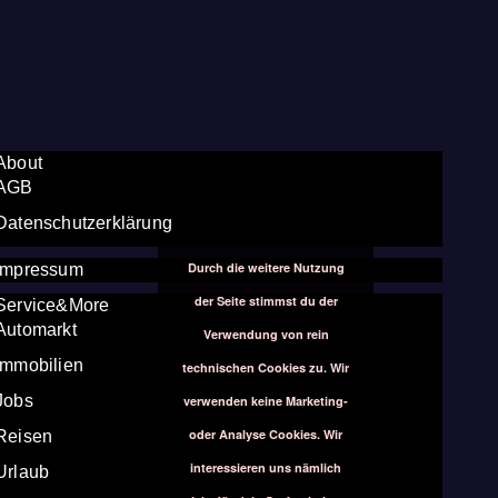
About
AGB
Datenschutzerklärung
Durch die weitere Nutzung
Impressum
der Seite stimmst du der
Service&More
Automarkt
Verwendung von rein
Immobilien
technischen Cookies zu. Wir
Jobs
verwenden keine Marketing-
oder Analyse Cookies. Wir
Reisen
interessieren uns nämlich
Urlaub