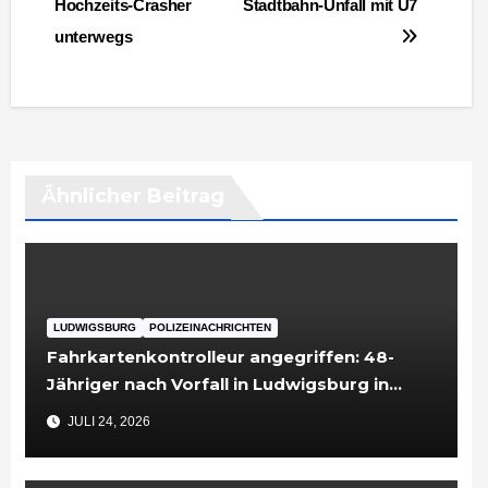
Hochzeits-Crasher
Stadtbahn-Unfall mit U7
unterwegs
Ähnlicher Beitrag
LUDWIGSBURG
POLIZEINACHRICHTEN
Fahrkartenkontrolleur angegriffen: 48-
Jähriger nach Vorfall in Ludwigsburg in
Untersuchungshaft
JULI 24, 2026