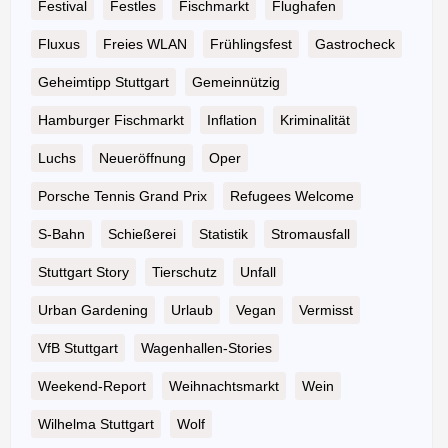
Festival
Festles
Fischmarkt
Flughafen
Fluxus
Freies WLAN
Frühlingsfest
Gastrocheck
Geheimtipp Stuttgart
Gemeinnützig
Hamburger Fischmarkt
Inflation
Kriminalität
Luchs
Neueröffnung
Oper
Porsche Tennis Grand Prix
Refugees Welcome
S-Bahn
Schießerei
Statistik
Stromausfall
Stuttgart Story
Tierschutz
Unfall
Urban Gardening
Urlaub
Vegan
Vermisst
VfB Stuttgart
Wagenhallen-Stories
Weekend-Report
Weihnachtsmarkt
Wein
Wilhelma Stuttgart
Wolf