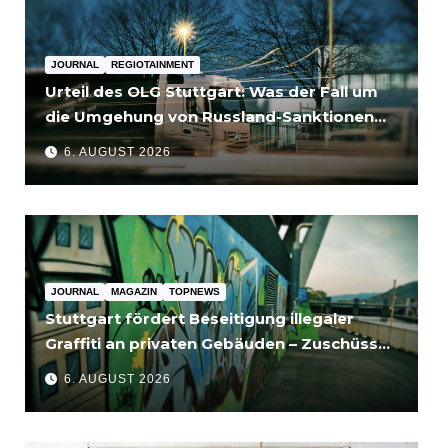
JOURNAL
REGIOTAINMENT
Urteil des OLG Stuttgart: Was der Fall um
die Umgehung von Russland-Sanktionen
für Unternehmen bedeutet
6. AUGUST 2026
JOURNAL
MAGAZIN
TOPNEWS
Stuttgart fördert Beseitigung illegaler
Graffiti an privaten Gebäuden – Zuschüsse
bis 3.500 Euro
6. AUGUST 2026