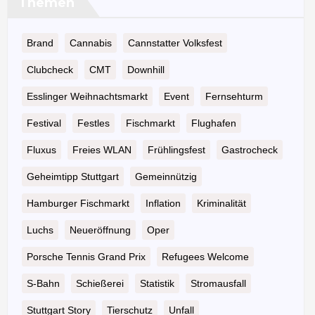
Themen
Brand
Cannabis
Cannstatter Volksfest
Clubcheck
CMT
Downhill
Esslinger Weihnachtsmarkt
Event
Fernsehturm
Festival
Festles
Fischmarkt
Flughafen
Fluxus
Freies WLAN
Frühlingsfest
Gastrocheck
Geheimtipp Stuttgart
Gemeinnützig
Hamburger Fischmarkt
Inflation
Kriminalität
Luchs
Neueröffnung
Oper
Porsche Tennis Grand Prix
Refugees Welcome
S-Bahn
Schießerei
Statistik
Stromausfall
Stuttgart Story
Tierschutz
Unfall