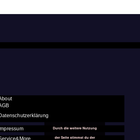
About
AGB
Datenschutzerklärung
Durch die weitere Nutzung
Impressum
der Seite stimmst du der
Service&More