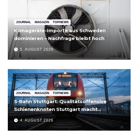
JOURNAL
MAGAZIN
TOPNEWS
Klimageräte-Importe aus Schweden
dominieren – Nachfrage bleibt hoch
5. AUGUST 2026
JOURNAL
MAGAZIN
TOPNEWS
S-Bahn Stuttgart: Qualitätsoffensive
Schienenknoten Stuttgart macht
Fortschritte – Projekte abgeschlossen
4. AUGUST 2026