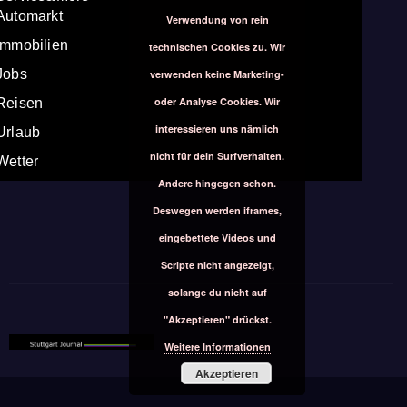
Automarkt
Verwendung von rein
Immobilien
technischen Cookies zu. Wir
Jobs
verwenden keine Marketing-
oder Analyse Cookies. Wir
Reisen
interessieren uns nämlich
Urlaub
nicht für dein Surfverhalten.
Wetter
Andere hingegen schon.
Deswegen werden iframes,
eingebettete Videos und
Scripte nicht angezeigt,
solange du nicht auf
"Akzeptieren" drückst.
Weitere Informationen
Akzeptieren