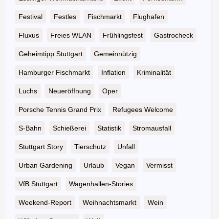
Festival
Festles
Fischmarkt
Flughafen
Fluxus
Freies WLAN
Frühlingsfest
Gastrocheck
Geheimtipp Stuttgart
Gemeinnützig
Hamburger Fischmarkt
Inflation
Kriminalität
Luchs
Neueröffnung
Oper
Porsche Tennis Grand Prix
Refugees Welcome
S-Bahn
Schießerei
Statistik
Stromausfall
Stuttgart Story
Tierschutz
Unfall
Urban Gardening
Urlaub
Vegan
Vermisst
VfB Stuttgart
Wagenhallen-Stories
Weekend-Report
Weihnachtsmarkt
Wein