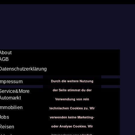
About
AGB
Datenschutzerklärung
Durch die weitere Nutzung
Impressum
der Seite stimmst du der
Service&More
Automarkt
Verwendung von rein
Immobilien
technischen Cookies zu. Wir
Jobs
verwenden keine Marketing-
oder Analyse Cookies. Wir
Reisen