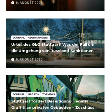
6. AUGUST 2026
JOURNAL
REGIOTAINMENT
Urteil des OLG Stuttgart: Was der Fall um
die Umgehung von Russland-Sanktionen
für Unternehmen bedeutet
6. AUGUST 2026
JOURNAL
MAGAZIN
TOPNEWS
Stuttgart fördert Beseitigung illegaler
Graffiti an privaten Gebäuden – Zuschüsse