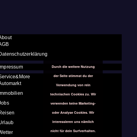
About
AGB
Datenschutzerklärung
Durch die weitere Nutzung
Impressum
der Seite stimmst du der
Service&More
Automarkt
Verwendung von rein
Immobilien
technischen Cookies zu. Wir
Jobs
verwenden keine Marketing-
oder Analyse Cookies. Wir
Reisen
interessieren uns nämlich
Urlaub
nicht für dein Surfverhalten.
Wetter