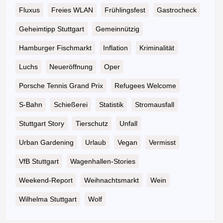
Fluxus
Freies WLAN
Frühlingsfest
Gastrocheck
Geheimtipp Stuttgart
Gemeinnützig
Hamburger Fischmarkt
Inflation
Kriminalität
Luchs
Neueröffnung
Oper
Porsche Tennis Grand Prix
Refugees Welcome
S-Bahn
Schießerei
Statistik
Stromausfall
Stuttgart Story
Tierschutz
Unfall
Urban Gardening
Urlaub
Vegan
Vermisst
VfB Stuttgart
Wagenhallen-Stories
Weekend-Report
Weihnachtsmarkt
Wein
Wilhelma Stuttgart
Wolf