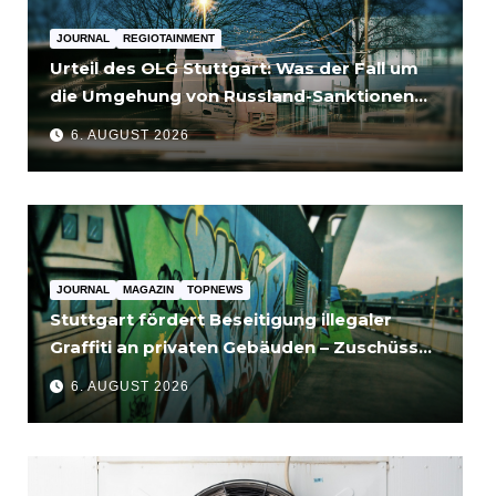
JOURNAL
REGIOTAINMENT
Urteil des OLG Stuttgart: Was der Fall um
die Umgehung von Russland-Sanktionen
für Unternehmen bedeutet
6. AUGUST 2026
JOURNAL
MAGAZIN
TOPNEWS
Stuttgart fördert Beseitigung illegaler
Graffiti an privaten Gebäuden – Zuschüsse
bis 3.500 Euro
6. AUGUST 2026