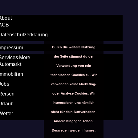
About
AGB
Datenschutzerklärung
Durch die weitere Nutzung
Impressum
der Seite stimmst du der
Service&More
Automarkt
Verwendung von rein
Immobilien
technischen Cookies zu. Wir
Jobs
verwenden keine Marketing-
oder Analyse Cookies. Wir
Reisen
interessieren uns nämlich
Urlaub
nicht für dein Surfverhalten.
Wetter
Andere hingegen schon.
Deswegen werden iframes,