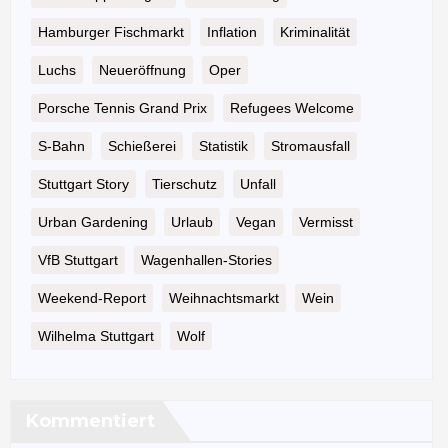
Hamburger Fischmarkt
Inflation
Kriminalität
Luchs
Neueröffnung
Oper
Porsche Tennis Grand Prix
Refugees Welcome
S-Bahn
Schießerei
Statistik
Stromausfall
Stuttgart Story
Tierschutz
Unfall
Urban Gardening
Urlaub
Vegan
Vermisst
VfB Stuttgart
Wagenhallen-Stories
Weekend-Report
Weihnachtsmarkt
Wein
Wilhelma Stuttgart
Wolf
Kommentiert