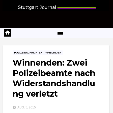
Zum
Inhalt
springen
POLIZEINACHRICHTEN
WAIBLINGEN
Winnenden: Zwei
Polizeibeamte nach
Widerstandshandlu
ng verletzt
AUG. 5, 2015