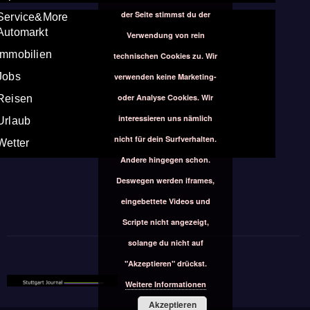
der Seite stimmst du der
Service&More
Automarkt
Verwendung von rein
Immobilien
technischen Cookies zu. Wir
Jobs
verwenden keine Marketing-
oder Analyse Cookies. Wir
Reisen
interessieren uns nämlich
Urlaub
nicht für dein Surfverhalten.
Wetter
Andere hingegen schon.
Deswegen werden iframes,
eingebettete Videos und
Scripte nicht angezeigt,
solange du nicht auf
"Akzeptieren" drückst.
Weitere Informationen
Akzeptieren