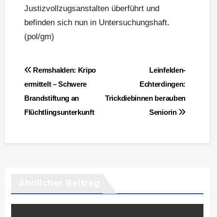
Justizvollzugsanstalten überführt und
befinden sich nun in Untersuchungshaft.
(pol/gm)
Beitragsnavigation
Remshalden: Kripo
Leinfelden-
ermittelt – Schwere
Echterdingen:
Brandstiftung an
Trickdiebinnen berauben
Flüchtlingsunterkunft
Seniorin
Ähnlicher Beitrag