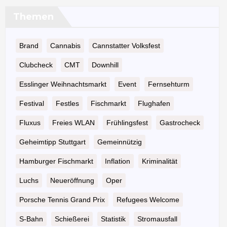
Themen
Brand
Cannabis
Cannstatter Volksfest
Clubcheck
CMT
Downhill
Esslinger Weihnachtsmarkt
Event
Fernsehturm
Festival
Festles
Fischmarkt
Flughafen
Fluxus
Freies WLAN
Frühlingsfest
Gastrocheck
Geheimtipp Stuttgart
Gemeinnützig
Hamburger Fischmarkt
Inflation
Kriminalität
Luchs
Neueröffnung
Oper
Porsche Tennis Grand Prix
Refugees Welcome
S-Bahn
Schießerei
Statistik
Stromausfall