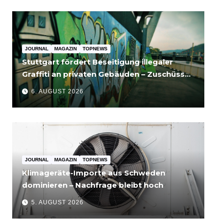
JOURNAL
MAGAZIN
TOPNEWS
Stuttgart fördert Beseitigung illegaler
Graffiti an privaten Gebäuden – Zuschüsse
bis 3.500 Euro
6. AUGUST 2026
JOURNAL
MAGAZIN
TOPNEWS
Klimageräte-Importe aus Schweden
dominieren – Nachfrage bleibt hoch
5. AUGUST 2026