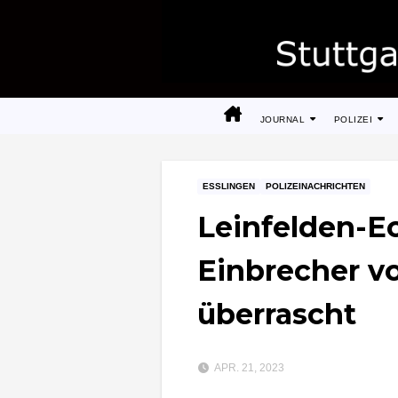
Zum
Inhalt
springen
JOURNAL
POLIZEI
ESSLINGEN
POLIZEINACHRICHTEN
Leinfelden-E
Einbrecher v
überrascht
APR. 21, 2023