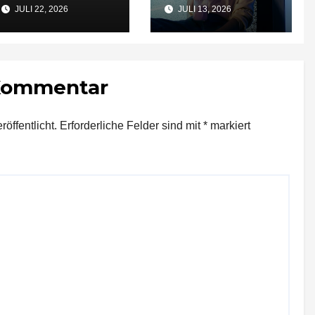
Tiefgarageneinfahr
Sommerabende
JULI 22, 2026
JULI 13, 2026
t lebensgefährlich
verletzt
 Kommentar
öffentlicht.
Erforderliche Felder sind mit
*
markiert