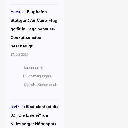
Horst
zu
Flughafen
Stuttgart: Air-Cairo-Flug
gerät in Hagelschauer-
Cockpitscheibe
beschädigt
17. Juli 2026
Tausende von
Flugnewegungen.
Täglich. Sicher doch.
ak47
zu
Eisdielentest die
3.: „Die Eiserei“ am
Killesberger Höhenpark