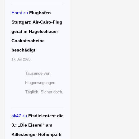
Horst
zu
Flughafen
Stuttgart: Air-Cairo-Flug
gerät in Hagelschauer-
Cockpitscheibe
beschädigt
17. Juli 2026
Tausende von
Flugnewegungen.
Täglich. Sicher doch.
ak47
zu
Eisdielentest die
3.: „Die Eiserei“ am
Killesberger Höhenpark