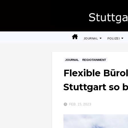
Zum
Inhalt
springen
JOURNAL
POLIZEI
JOURNAL
REGIOTAINMENT
Flexible Büro
Stuttgart so 
FEB. 15, 2023