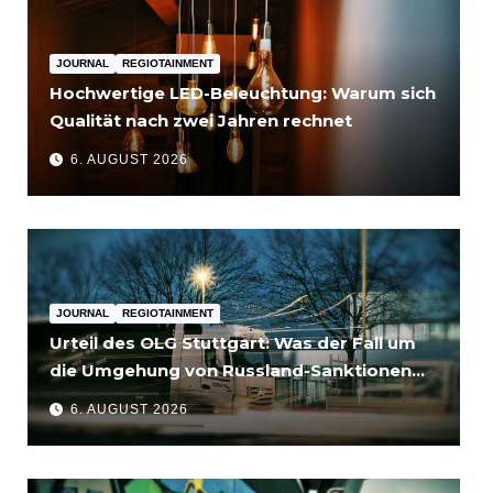
JOURNAL
REGIOTAINMENT
Hochwertige LED-Beleuchtung: Warum sich
Qualität nach zwei Jahren rechnet
6. AUGUST 2026
JOURNAL
REGIOTAINMENT
Urteil des OLG Stuttgart: Was der Fall um
die Umgehung von Russland-Sanktionen
für Unternehmen bedeutet
6. AUGUST 2026