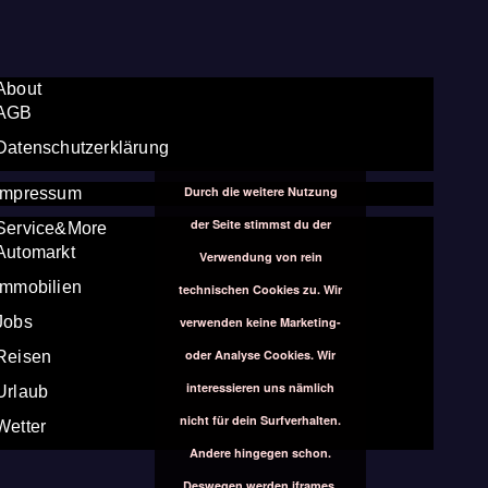
About
AGB
Datenschutzerklärung
Durch die weitere Nutzung
Impressum
der Seite stimmst du der
Service&More
Automarkt
Verwendung von rein
Immobilien
technischen Cookies zu. Wir
Jobs
verwenden keine Marketing-
oder Analyse Cookies. Wir
Reisen
interessieren uns nämlich
Urlaub
nicht für dein Surfverhalten.
Wetter
Andere hingegen schon.
Deswegen werden iframes,