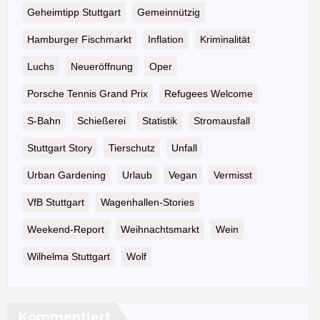
Geheimtipp Stuttgart
Gemeinnützig
Hamburger Fischmarkt
Inflation
Kriminalität
Luchs
Neueröffnung
Oper
Porsche Tennis Grand Prix
Refugees Welcome
S-Bahn
Schießerei
Statistik
Stromausfall
Stuttgart Story
Tierschutz
Unfall
Urban Gardening
Urlaub
Vegan
Vermisst
VfB Stuttgart
Wagenhallen-Stories
Weekend-Report
Weihnachtsmarkt
Wein
Wilhelma Stuttgart
Wolf
Kommentiert