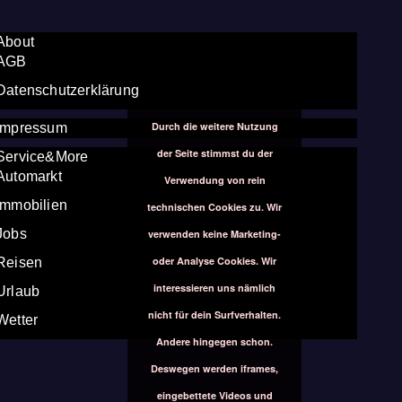
About
AGB
Datenschutzerklärung
Durch die weitere Nutzung
Impressum
der Seite stimmst du der
Service&More
Automarkt
Verwendung von rein
Immobilien
technischen Cookies zu. Wir
Jobs
verwenden keine Marketing-
oder Analyse Cookies. Wir
Reisen
interessieren uns nämlich
Urlaub
nicht für dein Surfverhalten.
Wetter
Andere hingegen schon.
Deswegen werden iframes,
eingebettete Videos und