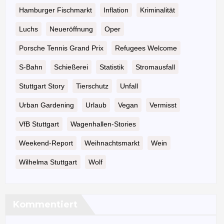
Hamburger Fischmarkt
Inflation
Kriminalität
Luchs
Neueröffnung
Oper
Porsche Tennis Grand Prix
Refugees Welcome
S-Bahn
Schießerei
Statistik
Stromausfall
Stuttgart Story
Tierschutz
Unfall
Urban Gardening
Urlaub
Vegan
Vermisst
VfB Stuttgart
Wagenhallen-Stories
Weekend-Report
Weihnachtsmarkt
Wein
Wilhelma Stuttgart
Wolf
Kommentiert