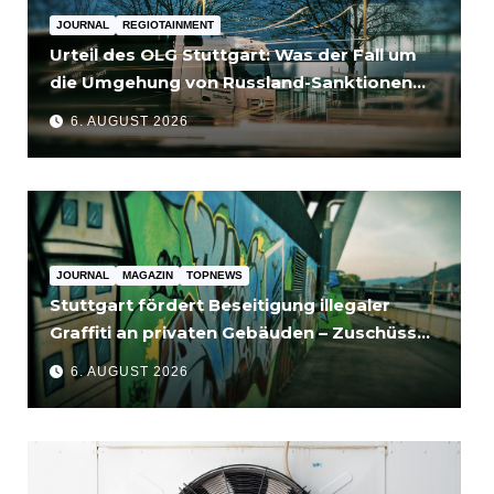
JOURNAL
REGIOTAINMENT
Urteil des OLG Stuttgart: Was der Fall um
die Umgehung von Russland-Sanktionen
für Unternehmen bedeutet
6. AUGUST 2026
JOURNAL
MAGAZIN
TOPNEWS
Stuttgart fördert Beseitigung illegaler
Graffiti an privaten Gebäuden – Zuschüsse
bis 3.500 Euro
6. AUGUST 2026