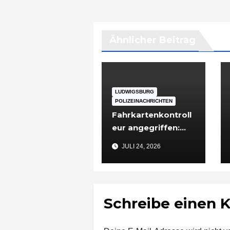
Ähnlicher Beitrag
LUDWIGSBURG
POLIZEINACHRICHTEN
Fahrkartenkontroll
eur angegriffen:
48-Jähriger nach
JULI 24, 2026
Vorfall in
Ludwigsburg in
Untersuchungshaft
Schreibe einen