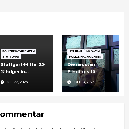
POLIZEINACHRICHTEN
JOURNAL
MAGAZIN
STUTTGART
POLIZEINACHRICHTEN
Stuttgart-Mitte: 25-
Die neusten
Jähriger in
Filmtipps für
Tiefgarageneinfahr
Sommerabende
JULI 22, 2026
JULI 13, 2026
t lebensgefährlich
verletzt
 Kommentar