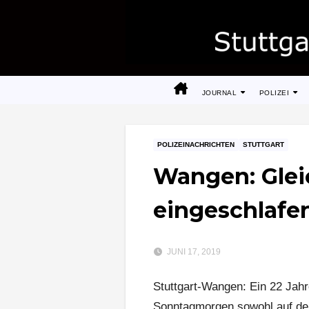
Zum
Inhalt
springen
JOURNAL
POLIZEI
POLIZEINACHRICHTEN
STUTTGART
Wangen: Glei
eingeschlafe
JUNI 17, 2019
Stuttgart-Wangen: Ein 22 Jahre
Sonntagmorgen sowohl auf den