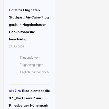
Horst
zu
Flughafen
Stuttgart: Air-Cairo-Flug
gerät in Hagelschauer-
Cockpitscheibe
beschädigt
17. Juli 2026
Tausende von
Flugnewegungen.
Täglich. Sicher doch.
ak47
zu
Eisdielentest die
3.: „Die Eiserei“ am
Killesberger Höhenpark