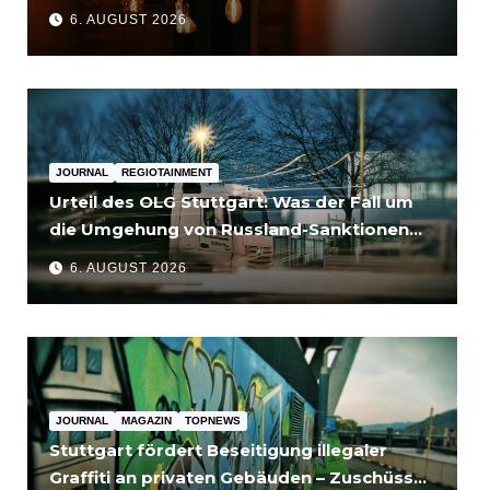
6. AUGUST 2026
JOURNAL
REGIOTAINMENT
Urteil des OLG Stuttgart: Was der Fall um
die Umgehung von Russland-Sanktionen
für Unternehmen bedeutet
6. AUGUST 2026
JOURNAL
MAGAZIN
TOPNEWS
Stuttgart fördert Beseitigung illegaler
Graffiti an privaten Gebäuden – Zuschüsse