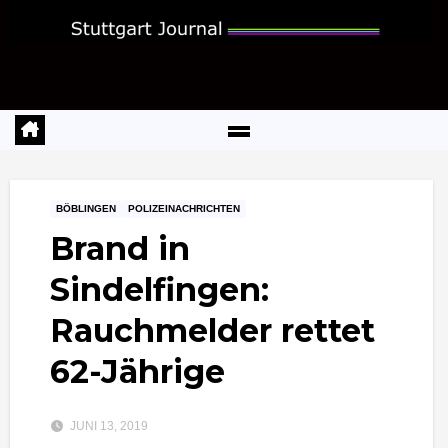
Zum
Inhalt
springen
BÖBLINGEN
POLIZEINACHRICHTEN
Brand in
Sindelfingen:
Rauchmelder rettet
62-Jährige
JUNI 13, 2019