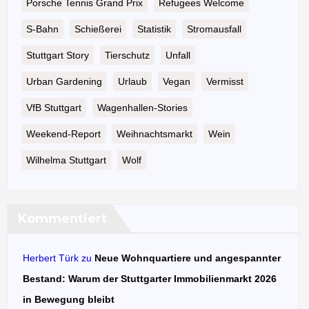
Porsche Tennis Grand Prix
Refugees Welcome
S-Bahn
Schießerei
Statistik
Stromausfall
Stuttgart Story
Tierschutz
Unfall
Urban Gardening
Urlaub
Vegan
Vermisst
VfB Stuttgart
Wagenhallen-Stories
Weekend-Report
Weihnachtsmarkt
Wein
Wilhelma Stuttgart
Wolf
Kommentiert
Herbert Türk
zu
Neue Wohnquartiere und angespannter
Bestand: Warum der Stuttgarter Immobilienmarkt 2026
in Bewegung bleibt