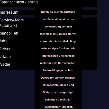
Datenschutzerklärung
Durch die weitere Nutzung
Impressum
der Seite stimmst du der
Service&More
Automarkt
Verwendung von rein
Immobilien
technischen Cookies zu. Wir
Jobs
verwenden keine Marketing-
oder Analyse Cookies. Wir
Reisen
interessieren uns nämlich
Urlaub
nicht für dein Surfverhalten.
Wetter
Andere hingegen schon.
Deswegen werden iframes,
eingebettete Videos und
Scripte nicht angezeigt,
solange du nicht auf
"Akzeptieren" drückst.