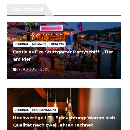
You missed
JOURNAL
MAGAZIN
TOPNEWS
Festle auf´m Stuttgarter Partyschiff: „Tier
am Pier“
7. AUGUST 2026
JOURNAL
REGIOTAINMENT
Hochwertige LED-Beleuchtung: Warum sich
Qualität nach zwei Jahren rechnet