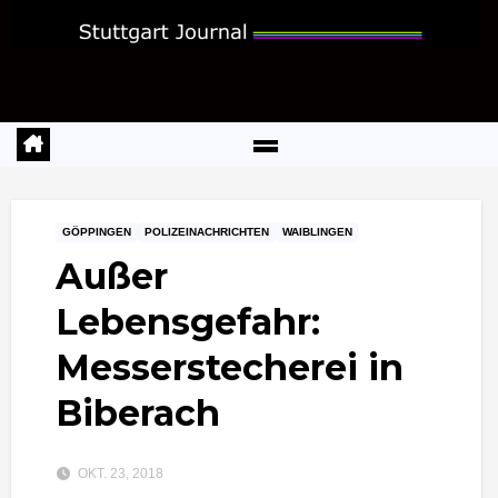
Zum
Inhalt
springen
GÖPPINGEN
POLIZEINACHRICHTEN
WAIBLINGEN
Außer
Lebensgefahr:
Messerstecherei in
Biberach
OKT. 23, 2018