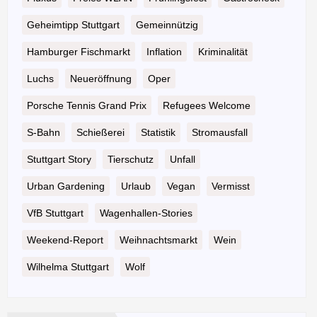
Geheimtipp Stuttgart
Gemeinnützig
Hamburger Fischmarkt
Inflation
Kriminalität
Luchs
Neueröffnung
Oper
Porsche Tennis Grand Prix
Refugees Welcome
S-Bahn
Schießerei
Statistik
Stromausfall
Stuttgart Story
Tierschutz
Unfall
Urban Gardening
Urlaub
Vegan
Vermisst
VfB Stuttgart
Wagenhallen-Stories
Weekend-Report
Weihnachtsmarkt
Wein
Wilhelma Stuttgart
Wolf