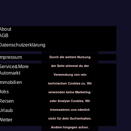
About
AGB
Datenschutzerklärung
Durch die weitere Nutzung
Impressum
der Seite stimmst du der
Service&More
Automarkt
Verwendung von rein
Immobilien
technischen Cookies zu. Wir
Jobs
verwenden keine Marketing-
oder Analyse Cookies. Wir
Reisen
interessieren uns nämlich
Urlaub
nicht für dein Surfverhalten.
Wetter
Andere hingegen schon.