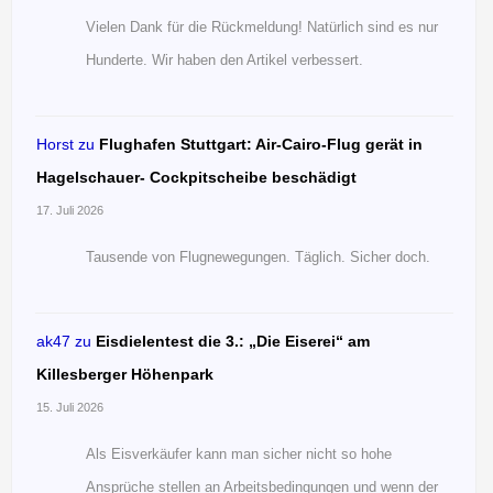
Vielen Dank für die Rückmeldung! Natürlich sind es nur
Hunderte. Wir haben den Artikel verbessert.
Horst
zu
Flughafen Stuttgart: Air-Cairo-Flug gerät in
Hagelschauer- Cockpitscheibe beschädigt
17. Juli 2026
Tausende von Flugnewegungen. Täglich. Sicher doch.
ak47
zu
Eisdielentest die 3.: „Die Eiserei“ am
Killesberger Höhenpark
15. Juli 2026
Als Eisverkäufer kann man sicher nicht so hohe
Ansprüche stellen an Arbeitsbedingungen und wenn der