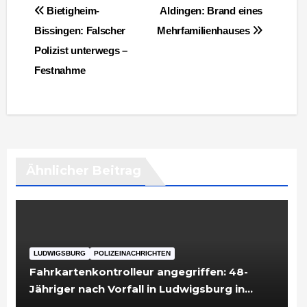
Beitragsnavigation
Bietigheim-
Aldingen: Brand eines
Bissingen: Falscher
Mehrfamilienhauses
Polizist unterwegs –
Festnahme
Ähnlicher Beitrag
LUDWIGSBURG
POLIZEINACHRICHTEN
Fahrkartenkontrolleur angegriffen: 48-
Jähriger nach Vorfall in Ludwigsburg in
Untersuchungshaft