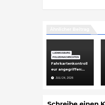
Ähnlicher Beitrag
LUDWIGSBURG
POLIZEINACHRICHTEN
Fahrkartenkontroll
eur angegriffen:
48-Jähriger nach
JULI 24, 2026
Vorfall in
Ludwigsburg in
Untersuchungshaft
Schreibe einen