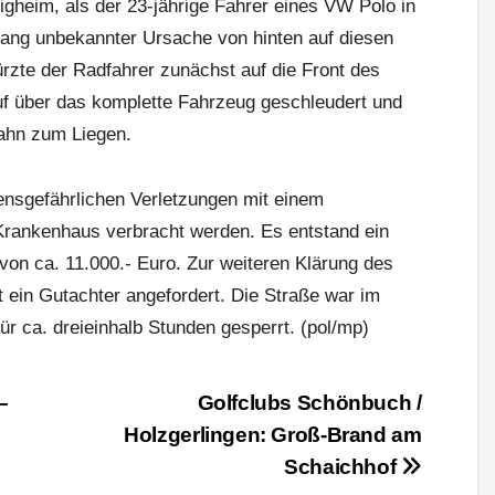
igheim, als der 23-jährige Fahrer eines VW Polo in
slang unbekannter Ursache von hinten auf diesen
türzte der Radfahrer zunächst auf die Front des
uf über das komplette Fahrzeug geschleudert und
bahn zum Liegen.
ensgefährlichen Verletzungen mit einem
Krankenhaus verbracht werden. Es entstand ein
n ca. 11.000.- Euro. Zur weiteren Klärung des
 ein Gutachter angefordert. Die Straße war im
ür ca. dreieinhalb Stunden gesperrt. (pol/mp)
–
Golfclubs Schönbuch /
Holzgerlingen: Groß-Brand am
Schaichhof