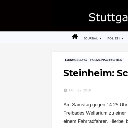
Zum
Inhalt
springen
JOURNAL
POLIZEI
LUDWIGSBURG
POLIZEINACHRICHTEN
Steinheim: S
OKT. 22, 2018
Am Samstag gegen 14:25 Uhr 
Freibades Wellarium zu einer
einem Fahrradfahrer. Hierbei b