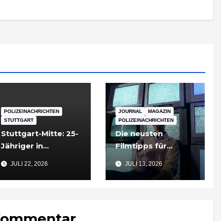
POLIZEINACHRICHTEN
JOURNAL
MAGAZIN
STUTTGART
POLIZEINACHRICHTEN
Stuttgart-Mitte: 25-
Die neusten
Jähriger in
Filmtipps für
Tiefgarageneinfahr
Sommerabende
JULI 22, 2026
JULI 13, 2026
t lebensgefährlich
verletzt
 Kommentar