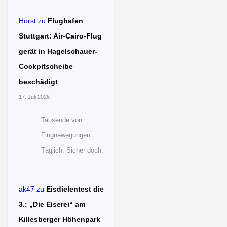
Horst
zu
Flughafen
Stuttgart: Air-Cairo-Flug
gerät in Hagelschauer-
Cockpitscheibe
beschädigt
17. Juli 2026
Tausende von
Flugnewegungen.
Täglich. Sicher doch.
ak47
zu
Eisdielentest die
3.: „Die Eiserei“ am
Killesberger Höhenpark