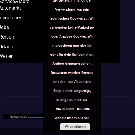
der Seite stimmst du der
Service&More
Automarkt
Verwendung von rein
Immobilien
technischen Cookies zu. Wir
Jobs
verwenden keine Marketing-
oder Analyse Cookies. Wir
Reisen
interessieren uns nämlich
Urlaub
nicht für dein Surfverhalten.
Wetter
Andere hingegen schon.
Deswegen werden iframes,
eingebettete Videos und
Scripte nicht angezeigt,
solange du nicht auf
"Akzeptieren" drückst.
Weitere Informationen
Akzeptieren