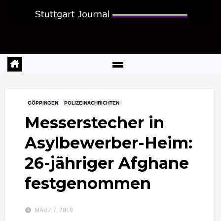
Zum
Inhalt
springen
GÖPPINGEN
POLIZEINACHRICHTEN
Messerstecher in
Asylbewerber-Heim:
26-jähriger Afghane
festgenommen
MÄRZ 7, 2018