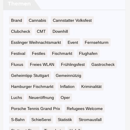
Themen
Brand
Cannabis
Cannstatter Volksfest
Clubcheck
CMT
Downhill
Esslinger Weihnachtsmarkt
Event
Fernsehturm
Festival
Festles
Fischmarkt
Flughafen
Fluxus
Freies WLAN
Frühlingsfest
Gastrocheck
Geheimtipp Stuttgart
Gemeinnützig
Hamburger Fischmarkt
Inflation
Kriminalität
Luchs
Neueröffnung
Oper
Porsche Tennis Grand Prix
Refugees Welcome
S-Bahn
Schießerei
Statistik
Stromausfall