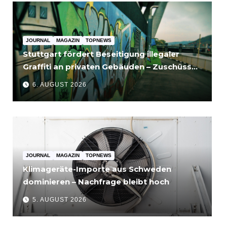
JOURNAL
MAGAZIN
TOPNEWS
Stuttgart fördert Beseitigung illegaler
Graffiti an privaten Gebäuden – Zuschüsse
bis 3.500 Euro
6. AUGUST 2026
JOURNAL
MAGAZIN
TOPNEWS
Klimageräte-Importe aus Schweden
dominieren – Nachfrage bleibt hoch
5. AUGUST 2026