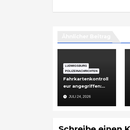
Ähnlicher Beitrag
LUDWIGSBURG
POLIZEINACHRICHTEN
Fahrkartenkontroll
eur angegriffen:
48-Jähriger nach
JULI 24, 2026
Vorfall in
Ludwigsburg in
Untersuchungshaft
Schreibe einen