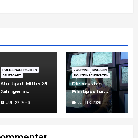
POLIZEINACHRICHTEN
JOURNAL
MAGAZIN
STUTTGART
POLIZEINACHRICHTEN
Stuttgart-Mitte: 25-
Die neusten
Jähriger in
Filmtipps für
Tiefgarageneinfahr
Sommerabende
JULI 22, 2026
JULI 13, 2026
t lebensgefährlich
verletzt
 Kommentar