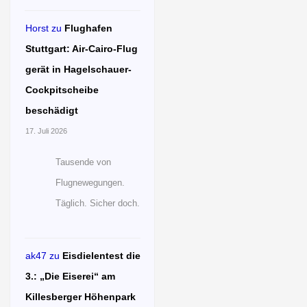
Horst
zu
Flughafen
Stuttgart: Air-Cairo-Flug
gerät in Hagelschauer-
Cockpitscheibe
beschädigt
17. Juli 2026
Tausende von
Flugnewegungen.
Täglich. Sicher doch.
ak47
zu
Eisdielentest die
3.: „Die Eiserei“ am
Killesberger Höhenpark