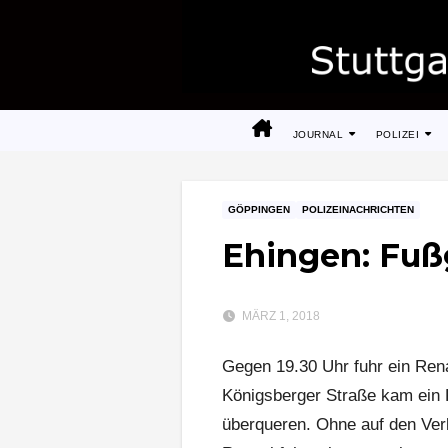
Zum
Inhalt
springen
JOURNAL
POLIZEI
GÖPPINGEN
POLIZEINACHRICHTEN
Ehingen: Fuß
MÄRZ 1, 2018
Gegen 19.30 Uhr fuhr ein Rena
Königsberger Straße kam ein 
überqueren. Ohne auf den Verk