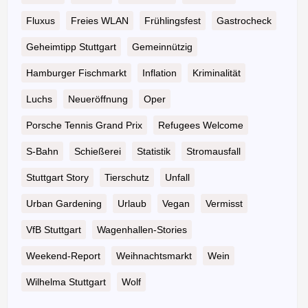
Fluxus
Freies WLAN
Frühlingsfest
Gastrocheck
Geheimtipp Stuttgart
Gemeinnützig
Hamburger Fischmarkt
Inflation
Kriminalität
Luchs
Neueröffnung
Oper
Porsche Tennis Grand Prix
Refugees Welcome
S-Bahn
Schießerei
Statistik
Stromausfall
Stuttgart Story
Tierschutz
Unfall
Urban Gardening
Urlaub
Vegan
Vermisst
VfB Stuttgart
Wagenhallen-Stories
Weekend-Report
Weihnachtsmarkt
Wein
Wilhelma Stuttgart
Wolf