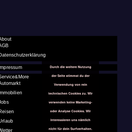
About
AGB
Datenschutzerklärung
Durch die weitere Nutzung
Impressum
der Seite stimmst du der
Service&More
Automarkt
Verwendung von rein
Immobilien
technischen Cookies zu. Wir
Jobs
verwenden keine Marketing-
oder Analyse Cookies. Wir
Reisen
interessieren uns nämlich
Urlaub
nicht für dein Surfverhalten.
Wetter