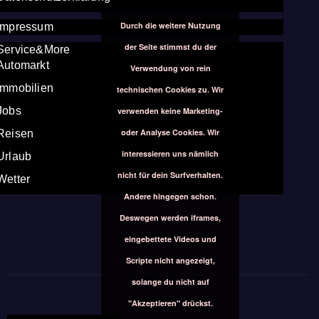
Durch die weitere Nutzung
Impressum
der Seite stimmst du der
Service&More
Automarkt
Verwendung von rein
Immobilien
technischen Cookies zu. Wir
Jobs
verwenden keine Marketing-
oder Analyse Cookies. Wir
Reisen
interessieren uns nämlich
Urlaub
nicht für dein Surfverhalten.
Wetter
Andere hingegen schon.
Deswegen werden iframes,
eingebettete Videos und
Scripte nicht angezeigt,
solange du nicht auf
"Akzeptieren" drückst.