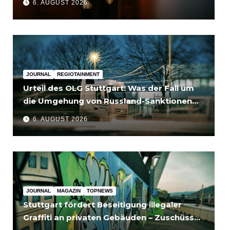
6. AUGUST 2026
JOURNAL
REGIOTAINMENT
Urteil des OLG Stuttgart: Was der Fall um
die Umgehung von Russland-Sanktionen
für Unternehmen bedeutet
6. AUGUST 2026
JOURNAL
MAGAZIN
TOPNEWS
Stuttgart fördert Beseitigung illegaler
Graffiti an privaten Gebäuden – Zuschüsse