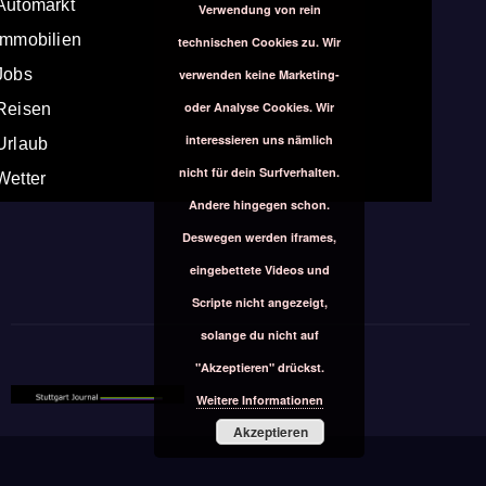
Automarkt
Verwendung von rein
Immobilien
technischen Cookies zu. Wir
Jobs
verwenden keine Marketing-
oder Analyse Cookies. Wir
Reisen
interessieren uns nämlich
Urlaub
nicht für dein Surfverhalten.
Wetter
Andere hingegen schon.
Deswegen werden iframes,
eingebettete Videos und
Scripte nicht angezeigt,
solange du nicht auf
"Akzeptieren" drückst.
Weitere Informationen
Akzeptieren