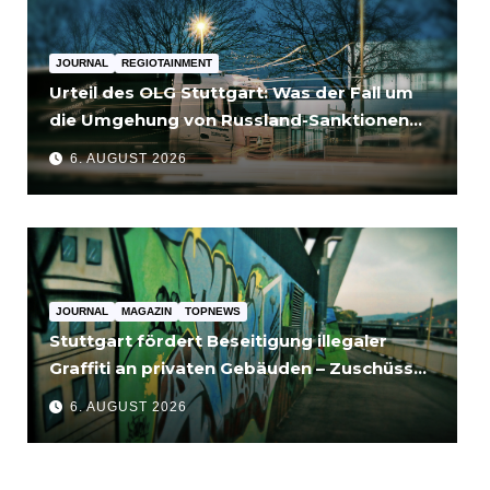
JOURNAL
REGIOTAINMENT
Urteil des OLG Stuttgart: Was der Fall um
die Umgehung von Russland-Sanktionen
für Unternehmen bedeutet
6. AUGUST 2026
JOURNAL
MAGAZIN
TOPNEWS
Stuttgart fördert Beseitigung illegaler
Graffiti an privaten Gebäuden – Zuschüsse
bis 3.500 Euro
6. AUGUST 2026