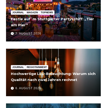
JOURNAL
MAGAZIN
TOPNEWS
Festle auf´m Stuttgarter Partyschiff: „Tier
am Pier“
7. AUGUST 2026
JOURNAL
REGIOTAINMENT
Hochwertige LED-Beleuchtung: Warum sich
Qualität nach zwei Jahren rechnet
6. AUGUST 2026