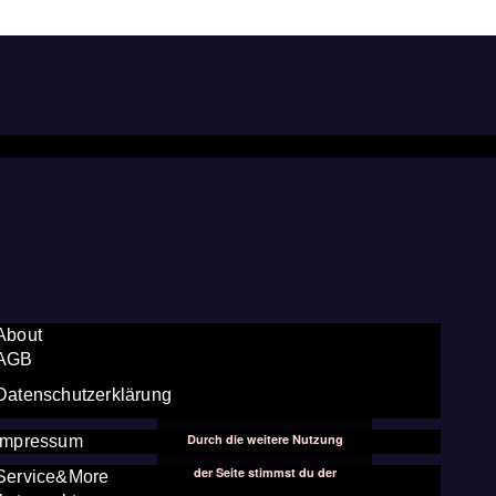
About
AGB
Datenschutzerklärung
Durch die weitere Nutzung
Impressum
der Seite stimmst du der
Service&More