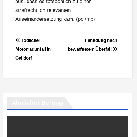
aus, dass es tatsächlich zu einer
strafrechtlich relevanten
Auseinandersetzung kam. (pol/mp)
Beitragsnavigation
Tödlicher
Fahndung nach
Motorradunfall in
bewaffnetem Überfall
Gaildorf
Ähnlicher Beitrag