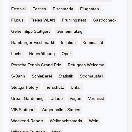
Festival
Festles
Fischmarkt
Flughafen
Fluxus
Freies WLAN
Frühlingsfest
Gastrocheck
Geheimtipp Stuttgart
Gemeinnützig
Hamburger Fischmarkt
Inflation
Kriminalität
Luchs
Neueröffnung
Oper
Porsche Tennis Grand Prix
Refugees Welcome
S-Bahn
Schießerei
Statistik
Stromausfall
Stuttgart Story
Tierschutz
Unfall
Urban Gardening
Urlaub
Vegan
Vermisst
VfB Stuttgart
Wagenhallen-Stories
Weekend-Report
Weihnachtsmarkt
Wein
Wilhelma Stuttgart
Wolf