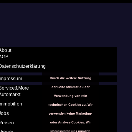
About
AGB
Datenschutzerklärung
Durch die weitere Nutzung
Impressum
der Seite stimmst du der
Service&More
Automarkt
Verwendung von rein
Immobilien
technischen Cookies zu. Wir
Jobs
verwenden keine Marketing-
oder Analyse Cookies. Wir
Reisen
interessieren uns nämlich