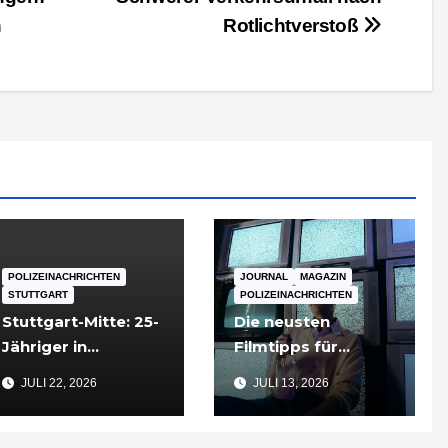
n
Rotlichtverstoß
POLIZEINACHRICHTEN
JOURNAL
MAGAZIN
STUTTGART
POLIZEINACHRICHTEN
Stuttgart-Mitte: 25-
Die neusten
Jähriger in
Filmtipps für
Tiefgarageneinfahr
Sommerabende
JULI 22, 2026
JULI 13, 2026
t lebensgefährlich
verletzt