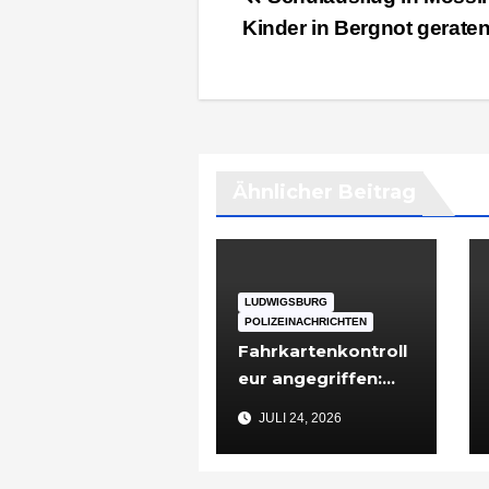
Kinder in Bergnot gerate
Ähnlicher Beitrag
LUDWIGSBURG
POLIZEINACHRICHTEN
Fahrkartenkontroll
eur angegriffen:
48-Jähriger nach
JULI 24, 2026
Vorfall in
Ludwigsburg in
Untersuchungshaft