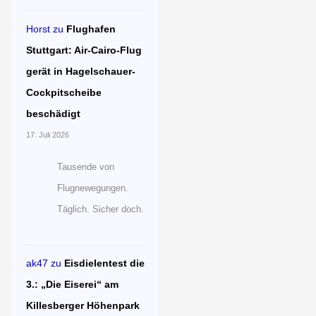
Horst
zu
Flughafen
Stuttgart: Air-Cairo-Flug
gerät in Hagelschauer-
Cockpitscheibe
beschädigt
17. Juli 2026
Tausende von
Flugnewegungen.
Täglich. Sicher doch.
ak47
zu
Eisdielentest die
3.: „Die Eiserei“ am
Killesberger Höhenpark