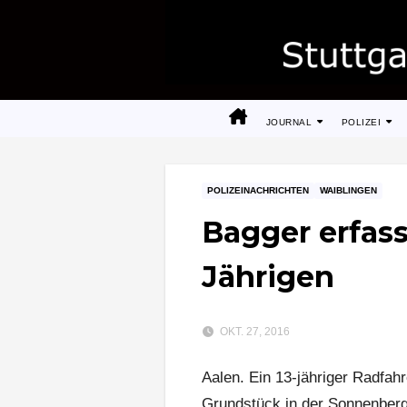
Zum
Inhalt
springen
JOURNAL
POLIZEI
POLIZEINACHRICHTEN
WAIBLINGEN
Bagger erfass
Jährigen
OKT. 27, 2016
Aalen. Ein 13-jähriger Radfah
Grundstück in der Sonnenbergs