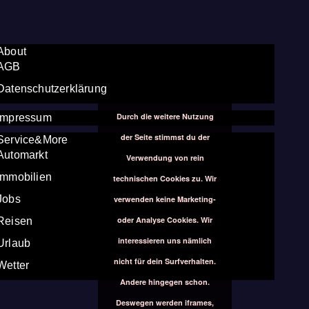
About
AGB
Datenschutzerklärung
Durch die weitere Nutzung
Impressum
der Seite stimmst du der
Service&More
Automarkt
Verwendung von rein
Immobilien
technischen Cookies zu. Wir
Jobs
verwenden keine Marketing-
oder Analyse Cookies. Wir
Reisen
interessieren uns nämlich
Urlaub
nicht für dein Surfverhalten.
Wetter
Andere hingegen schon.
Deswegen werden iframes,