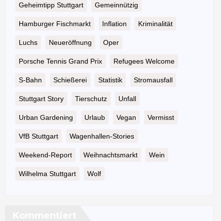
Geheimtipp Stuttgart
Gemeinnützig
Hamburger Fischmarkt
Inflation
Kriminalität
Luchs
Neueröffnung
Oper
Porsche Tennis Grand Prix
Refugees Welcome
S-Bahn
Schießerei
Statistik
Stromausfall
Stuttgart Story
Tierschutz
Unfall
Urban Gardening
Urlaub
Vegan
Vermisst
VfB Stuttgart
Wagenhallen-Stories
Weekend-Report
Weihnachtsmarkt
Wein
Wilhelma Stuttgart
Wolf
Kommentiert