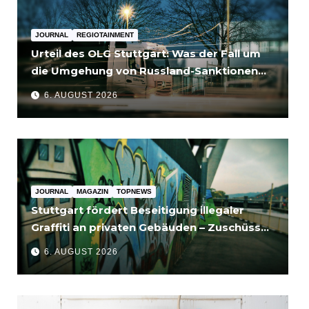
JOURNAL
REGIOTAINMENT
Urteil des OLG Stuttgart: Was der Fall um
die Umgehung von Russland-Sanktionen
für Unternehmen bedeutet
6. AUGUST 2026
JOURNAL
MAGAZIN
TOPNEWS
Stuttgart fördert Beseitigung illegaler
Graffiti an privaten Gebäuden – Zuschüsse
bis 3.500 Euro
6. AUGUST 2026