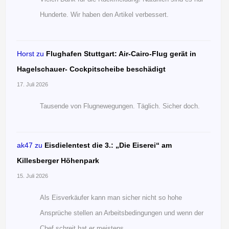
Hunderte. Wir haben den Artikel verbessert.
Horst
zu
Flughafen Stuttgart: Air-Cairo-Flug gerät in
Hagelschauer- Cockpitscheibe beschädigt
17. Juli 2026
Tausende von Flugnewegungen. Täglich. Sicher doch.
ak47
zu
Eisdielentest die 3.: „Die Eiserei“ am
Killesberger Höhenpark
15. Juli 2026
Als Eisverkäufer kann man sicher nicht so hohe
Ansprüche stellen an Arbeitsbedingungen und wenn der
Chef schreit hat er meistens…