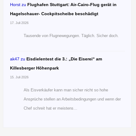
Horst
zu
Flughafen Stuttgart: Air-Cairo-Flug gerät in
Hagelschauer- Cockpitscheibe beschädigt
17. Juli 2026
Tausende von Flugnewegungen. Täglich. Sicher doch.
ak47
zu
Eisdielentest die 3.: „Die Eiserei“ am
Killesberger Höhenpark
15. Juli 2026
Als Eisverkäufer kann man sicher nicht so hohe
Ansprüche stellen an Arbeitsbedingungen und wenn der
Chef schreit hat er meistens…