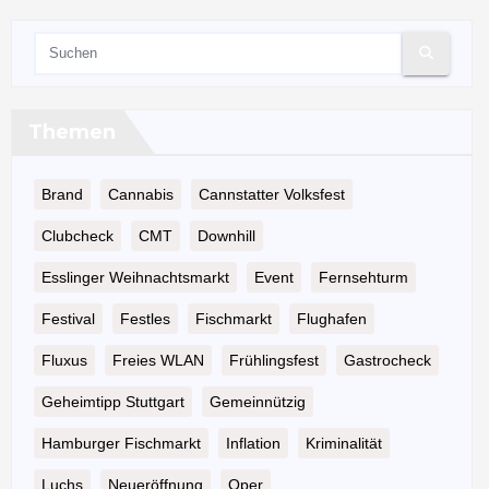
Themen
Brand
Cannabis
Cannstatter Volksfest
Clubcheck
CMT
Downhill
Esslinger Weihnachtsmarkt
Event
Fernsehturm
Festival
Festles
Fischmarkt
Flughafen
Fluxus
Freies WLAN
Frühlingsfest
Gastrocheck
Geheimtipp Stuttgart
Gemeinnützig
Hamburger Fischmarkt
Inflation
Kriminalität
Luchs
Neueröffnung
Oper