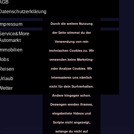
AGB
Datenschutzerklärung
Durch die weitere Nutzung
Impressum
der Seite stimmst du der
Service&More
Automarkt
Verwendung von rein
Immobilien
technischen Cookies zu. Wir
Jobs
verwenden keine Marketing-
oder Analyse Cookies. Wir
Reisen
interessieren uns nämlich
Urlaub
nicht für dein Surfverhalten.
Wetter
Andere hingegen schon.
Deswegen werden iframes,
eingebettete Videos und
Scripte nicht angezeigt,
solange du nicht auf