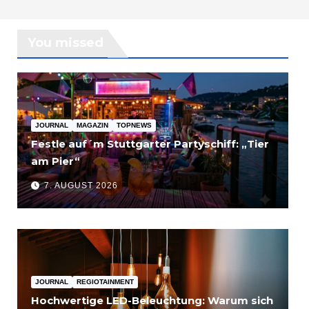
You missed
JOURNAL
MAGAZIN
TOPNEWS
Festle auf´m Stuttgarter Partyschiff: „Tier
am Pier“
7. AUGUST 2026
JOURNAL
REGIOTAINMENT
Hochwertige LED-Beleuchtung: Warum sich