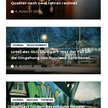
Qualität nach zwei Jahren rechnet
6. AUGUST 2026
JOURNAL
REGIOTAINMENT
Urteil des OLG Stuttgart: Was der Fall um
die Umgehung von Russland-Sanktionen
für Unternehmen bedeutet
6. AUGUST 2026
JOURNAL
MAGAZIN
TOPNEWS
Stuttgart fördert Beseitigung illegaler