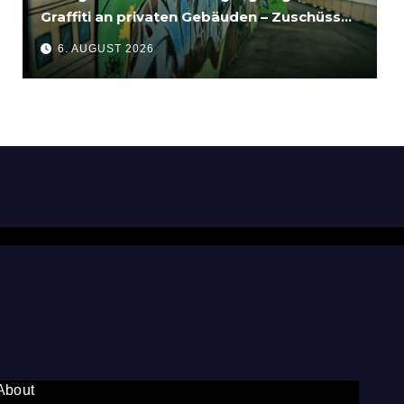
Graffiti an privaten Gebäuden – Zuschüsse
bis 3.500 Euro
6. AUGUST 2026
About