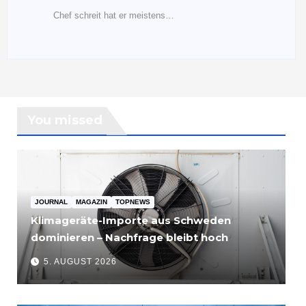
Chef schreit hat er meistens…
You missed
JOURNAL
MAGAZIN
TOPNEWS
Klimageräte-Importe aus Schweden
dominieren – Nachfrage bleibt hoch
5. AUGUST 2026