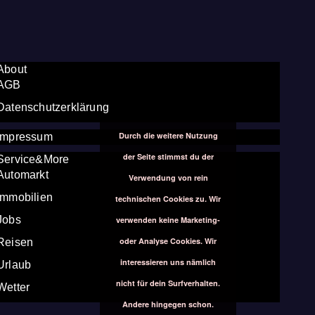
About
AGB
Datenschutzerklärung
Durch die weitere Nutzung
Impressum
der Seite stimmst du der
Service&More
Automarkt
Verwendung von rein
Immobilien
technischen Cookies zu. Wir
Jobs
verwenden keine Marketing-
oder Analyse Cookies. Wir
Reisen
interessieren uns nämlich
Urlaub
nicht für dein Surfverhalten.
Wetter
Andere hingegen schon.